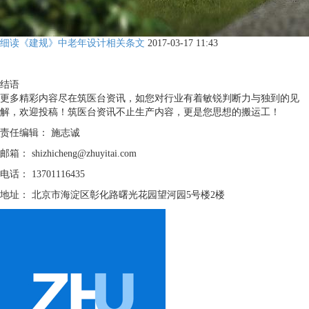
细读《建规》中老年设计相关条文
2017-03-17 11:43
结语
更多精彩内容尽在筑医台资讯，如您对行业有着敏锐判断力与独到的见
解，欢迎投稿！筑医台资讯不止生产内容，更是您思想的搬运工！
责任编辑：
施志诚
邮箱：
shizhicheng@zhuyitai.com
电话：
13701116435
地址：
北京市海淀区彰化路曙光花园望河园5号楼2楼