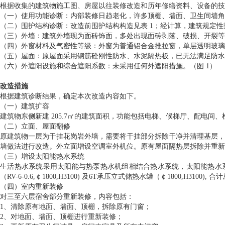
根据收集的建筑物施工图、房屋以往装修改造和历年修缮资料、设备的技
（一）使用功能诊断：内部装修日趋老化，许多顶棚、墙面、卫生间墙角
（二）围护结构诊断：改造前围护结构构造见表 1；经计算，建筑规定性
（三）外墙：建筑外墙现为面砖饰面，多处出现面砖剥落、破损、开裂等
（四）外窗材料及气密性等级：外窗为普通铝合金推拉窗，单层透明玻璃
（五）屋面：原屋面采用钢筋砼刚性防水、水泥隔热板，已无法满足防水
（六）外遮阳设施和综合遮阳系数：未采用任何外遮阳措施。（图 1）
改造措施
根据建筑诊断结果，确定本次改造内容如下。
（一）建筑扩容
建筑物东侧新建 205.7㎡的建筑面积，功能包括电梯、候梯厅、配电间
（二）立面、屋面翻修
原建筑物一层为干挂花岗岩外墙，需要将干挂部分拆除干净并清理基层，
墙做法进行改造。外立面增设空调室外机位。原有屋面隔热层拆除并重新
（三）增设太阳能热水系统
生活热水系统采用太阳能与热泵热水机组相结合热水系统，太阳能热水系统采用
（RV-6-0.6,￠1800,H3100) 及6T承压立式储热水罐（￠1800,H3100),
（四）室内重新装修
对三至六层宿舍部分重新装修，内容包括：
1、清除原有地面、墙面、顶棚，拆除原有门窗；
2、对地面、墙面、顶棚进行重新装修；