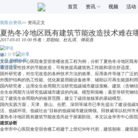
首页
资讯
视频
活动
筑医台资讯
>>
资讯正文
夏热冬冷地区既有建筑节能改造技术难在
2017-03-01 10:00
作者：
郑朝灿、杜礼琪、傅双燕
QQ
分享
本
分享
微博分享
文以金华市中心医院食堂宿舍楼改造工程为例，分析了夏热冬冷地区既有
微信分享
通过适宜性技术的节能改造，可有效提高建筑热工性能和居住舒适度。
国外研究者，对住宅改造的各种技术方法的效果、应用条件等做了广泛的
外围护结构的热工性能、优化家庭用能设备效率、辅助以可再生能源利用，
国内研究者，运用全生命周期方法研究低碳城市建设策略、建筑（含钢结
全生命周期方法研究低碳城市建设的内涵、模型和策略；葛坚等研究钢结
定了建筑生命周期内的核算范围，建立了碳排放核算的基础模型。
国内实践方面，天津、唐山、合肥、深圳等城市已率先提出了建设低碳城
活、低碳环境、低碳社会”目标的低碳城市建设纲领。田轶威等以杭州市米
夏热冬冷地区既有建筑节能改造尚处于探索阶段。本文以金华市中心医院
建筑诊断
金华市中心医院食堂宿舍楼工程建于上世纪90年代初，建筑朝南，建筑面积32