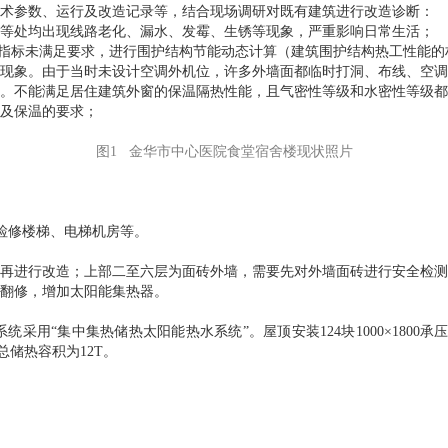
术参数、运行及改造记录等，结合现场调研对既有建筑进行改造诊断：
等处均出现线路老化、漏水、发霉、生锈等现象，严重影响日常生活；
指标未满足要求，进行围护结构节能动态计算（建筑围护结构热工性能的权
现象。由于当时未设计空调外机位，许多外墙面都临时打洞、布线、空调
。不能满足居住建筑外窗的保温隔热性能，且气密性等级和水密性等级都
及保温的要求；
图1 金华市中心医院食堂宿舍楼现状照片
、检修楼梯、电梯机房等。
再进行改造；上部二至六层为面砖外墙，需要先对外墙面砖进行安全检测
翻修，增加太阳能集热器。
“集中集热储热太阳能热水系统”。屋顶安装124块1000×1800承压
 合计总储热容积为12T。