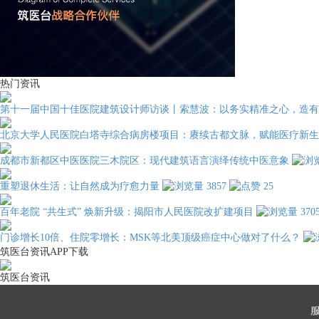
热门资讯
第十一届中国十佳医院建筑设计师访谈丨索慧波：以务实精准之心，造有
北京大学人民医院白塔寺综合病房楼项目：赓续古都文脉，赋能医疗新生
成都市新都区中医医院三木院区：现代建筑语言演绎传统中医意象
重塑退休生活：让自然成为疗愈力量
3857
25
百年老院 “共生式” 焕新升级：揭阳市人民医院改扩建项目
370
门诊增长10倍、住院零增长：MSK等北美顶级癌症中心做对了什么？
筑医台资讯APP下载
筑医台资讯