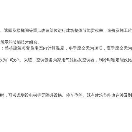
窗、遮阳及楼梯间等重点改造部位进行建筑整体节能贡献率、造价及施工难
 所示的节能技术组合。
件为：整栋建筑每套住宅室内计算温度，冬季应全天为18℃，夏季应全天为
数为1.0次/h。采暖、空调设备为家用气源热泵空调器，制冷时额定能效比
时，可考虑增设电梯等无障碍设施、停车位等。既有建筑节能改造涉及到