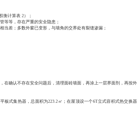
衡计算表 2）；
管等等，存在严重的安全隐患；
相当差；多数外窗已变形，与墙角的交界处有裂缝渗漏；
，在确认不存在安全问题后，清理面砖墙面，再涂上一层界面剂，再按外
平板式集热器，总面积为223.2㎡；在屋顶设一个6T立式容积式热交换器