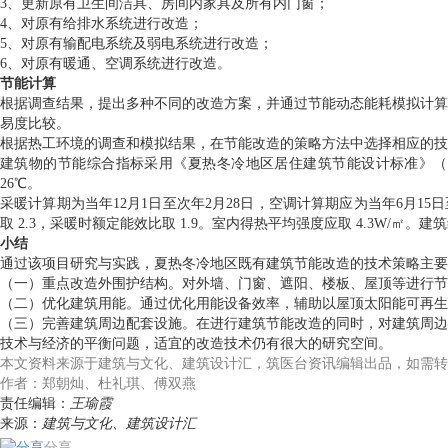
3、更新原有卫生间洁具、房间内家具及所有内门窗；
4、对原有给排水系统进行改造；
5、对原有输配电系统及弱电系统进行改造；
6、对原有暖通、空调系统进行改造。
节能计算
根据调查结果，提出多种不同的改造方案，并通过节能动态能耗模拟计算
易度比较。
根据热工环境的调查和模拟结果，在节能改造的策略方法中选择相应的技
建筑物的节能综合指标采用《夏热冬冷地区居住建筑节能设计标准》（JG
26℃。
采暖计算期为当年12月1日至次年2月28日，空调计算期应为当年6月1
取 2.3，采暖时额定能效比取 1.9。室内得热平均强度应取 4.3W/㎡
小结
通过该项目研究与实践，夏热冬冷地区既有建筑节能改造的技术策略主要
（一）重点改造外围护结构。对外墙、门窗、遮阳、楼板、屋顶等进行节
（二）优化建筑用能。通过优化用能设备效率，辅助以屋顶太阳能可再生
（三）完善建筑周边配套设施。在进行建筑节能改造的同时，对建筑周边
技术与经济的平衡问题，适宜的改造技术仍有很大的研究空间。
本文资料来源于建筑与文化、建筑设计汇，筑医台资讯编辑出品，如需转
作者：郑朝灿、杜礼琪、傅双燕
责任编辑：
王瑜霞
来源：
建筑与文化、建筑设计汇
分享