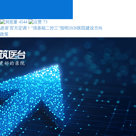
4544
73
政策
官方定调！“强基稳二控三”指明2026医院建设方向
政策