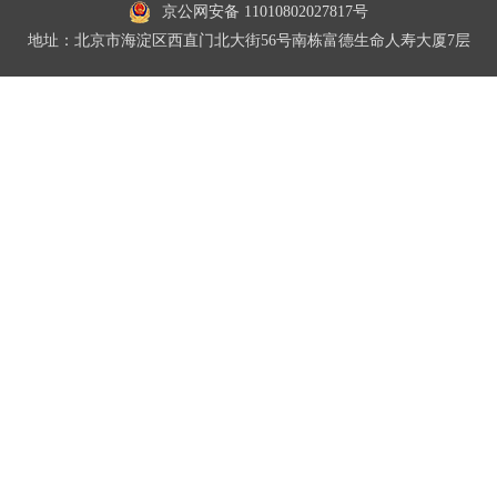
京公网安备 11010802027817号
地址：北京市海淀区西直门北大街56号南栋富德生命人寿大厦7层