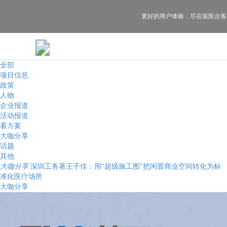
更好的用户体验，
尽在筑医台客
全部
项目信息
政策
人物
企业报道
活动报道
看方案
大咖分享
话题
其他
大咖分享
深圳工务署王子佳：用“超级施工图”把闲置商业空间转化为标
准化医疗场所
大咖分享