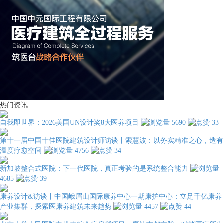
热门资讯
自我即世界：2026美国UN设计奖8大医养项目
5690
33
第十一届中国十佳医院建筑设计师访谈丨索慧波：以务实精准之心，造有
温度疗愈空间
4756
34
新加坡整合式医院：下一代医院，真正考验的是系统整合能力
4685
39
康养设计&访谈丨中国峨眉山国际康养中心一期康护中心：立足千亿康养
产业集群，探索医康养建筑未来趋势
4457
44