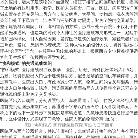
术的应用，增大了建筑物的平面进深，缩短了楼宇之间连廊的长度，提高
了土地的有效利用率。教学、医护人员宿舍、门诊、医技、病房等洁净区
域布置在光照充足的上风方向，传染病房、太平间、动物房、洗衣房等污
染部门处于下风方向，洁净区与污染区相对隔离，避免了院内交叉感染。
整个建筑群以庭院、厅、廊相结合的方式，形成三处三合院，不仅利于自
然采光和通风，也是新的时代令人神往的医疗建筑布局形式之一；庭院中
增加园林绿化，引入自然因素，发挥医疗建筑的治疗效果，减轻患者和员
工焦虑、紧张、恐惧等心理状态。这种人性化的设计方法，初具“生物-心
理-社会医学”理念，在尊重中国传统的基础上，根据西方专业标准提供适
宜的卫生场所，传授西方医学实践。
“协和模式”的交通流线组织
“协和模式”医疗建筑群共设教学、医院、后勤、物资供应等出入口5处，
后勤、物资供应出入口位于建筑群后方，配备足够的空间供车辆停靠，并
远离教学、医院出入口，有效地减少了人流、物流之间的交叉与混杂。污
物出入口单独布置，洁净、污染隔离的平面布局方式使得整个建筑群在交
通流线组织上避免了交叉感染。
医院区出入口朝西，分别设置行人、车辆通道，门诊、住院人流经行人通
道首先到达圆形集散广场，再通过十字形汉白玉石桥引入各功能单元。石
桥之下的地下一层环形下沉庭院是车辆通道，为急诊患者快速通行提供便
利，立体设计方式实现了门急诊、住院人流的物理分离 (图3) 。
图3 “协和模式”医疗建筑群医院区出入口平面图
医院区东西向设双通道，并以连廊相连，北侧通道连接门急诊与各个医技
功能单元，南侧通道将医院门诊、医技科室、住院部门串联在一起，可以