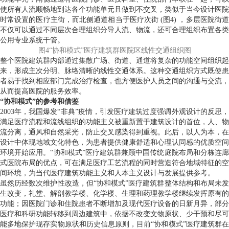
使所有人流顺畅地到达各个功能单元且做到不交叉，类似于当今设计医院
时常设置的医疗主街，而北侧通道相当于医疗次街 (图4) ，多层医院街道
不仅可以通过不同层次合理组织分导人流、物流，还可合理组织布置各类
公用专业系统干管。
图4“协和模式”医疗建筑群医院区线性交通组织图
整个医院建筑群内部通过集散广场、街道、通道将复杂的功能空间组织起
来，形成主次分明、脉络清晰的线性交通体系。这种交通组织方式既使患
者易于找到相应部门完成治疗检查，也方便医护人员之间的沟通与交流，
从而提高医院的服务效率。
“协和模式”的参考和借鉴
2003年，我国爆发“非典”疫情，引发医疗建筑过度强调外观设计的反思，
满足医疗流程和流线组织的功能主义被重新置于建筑设计的首位，人、物
流分离，通风和自然采光，防止交叉感染得到重视。此后，以人为本，在
设计中体现地域文化特色，为患者提供健康舒适和心理认同感的优质空间
环境开始应用。“协和模式”医疗建筑群兼顾中国传统庭院布局和分栋连廊
式医院布局的优点，可在满足医疗工艺流程的同时营造符合地域特征的空
间环境，为当代医疗建筑功能主义和人本主义设计与发展提供参考。
虽然历经数次维护性改造，但“协和模式”医疗建筑群整体结构和布局未发
生改变，礼堂、解剖教学楼、化学楼、生理和药理教学楼继续发挥原有的
功能；因医院门诊和住院患者不断增加及现代医疗设备的日新月异，部分
医疗和科研功能转移到周边建筑中，依据不改变文物原状、少干预和尽可
能多地保护现存实物原状和历史信息原则，目前“协和模式”医疗建筑群在