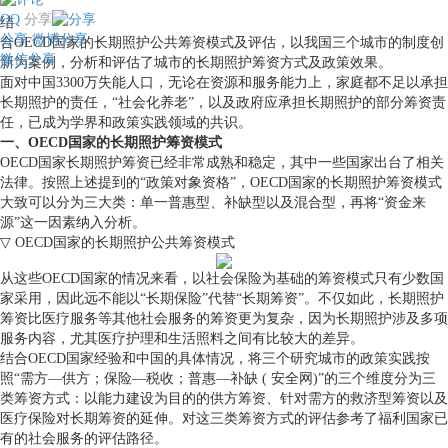
QQ
分享
结
分享
微博分享
合OECD国家的长期照护公共筹资模式及评估，以我国三个城市的制度创
微信分享
新为案例，分析和评估了城市的长期照护筹资方式及政策效果。
面对中国3300万失能人口，无论在资源和服务能力上，家庭都不足以承担
长期照护的责任，“社会化养老”，以及政府应承担长期照护的部分筹资责
任，已成为学界和政策实践领域的共识。
一、OECD国家的长期照护筹资模式
OECD国家长期照护筹资已经非常成熟和稳定，其中一些国家出台了相关
法律。按照上述提到的“政策对象资格”，OECD国家的长期照护筹资模式
大致可以分为三大类：单一普惠型、补缺型以及混合型，再将“资金来
源”这一因素纳入分析。
▽ OECD国家的长期照护公共筹资模式
从这些OECD国家的情况来看，以社会保险为基础的筹资模式只有少数国
家采用，因此远不能以“长期保险”代替“长期筹资”。不仅如此，长期照护
筹资比医疗服务等其他社会服务的筹资更为复杂，因为长期照护涉及多项
服务内容，尤其医疗护理和生活照料之间有比较大的差异。
结合OECD国家经验和中国的具体情况，将三个研究城市的政策实践按
照“需方—供方；保险—税收；普惠—补缺 ( 安全网)”的三个维度分为三
类筹资方式：以能力建设为目的的供方筹资、针对需方的救济型筹资以及
医疗保险对长期筹资的延伸。对这三类筹资方式的评估参考了福利国家已
有的社会服务的评估路径。