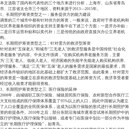
本文选取了国内有代表性的三个地方来进行分析，上海市、山东省青岛
市、江苏省太仓市三个地区，资料来源于2013—2015年。
1、长期照护筹资类型之一：服务提供方的能力建设
调查的三个城市中都有针对供方的筹资，一般来说，政府对于养老机构和
社区养老服务组织的资金支持主要集中在下述三个方面：一是开办补贴：
二是日常运营补贴和以奖代补；三是传统的由政府直接兴办公立养老机
构。
2、长期照护筹资类型之二：针对需方的救济型筹资
针对农村“五保老人”和城市“三无老人”的救济型服务是中国传统“社会化
养老服务”的内容。中央文件强调，“在购买机构养老服务方面，主要
为‘三无’老人、低收入老人、经济困难的失能半失能老人购买机构供养、
护理服务。”满足“三无”和“五保”老人的服务需求是国家的最低要求，而
经济条件较好的地区在此基础上都扩大了救济范围。由此看来，针对需方
的筹资是一项建立在原有的救济型制度基础上的筹资方式，救济享受者要
经过收入核查才能获得资格。
3、长期照护筹资类型之三: 医疗保险的延伸
2008年，由城镇职工医疗保险、城镇居民医疗保险、农村新型合作医疗三
大支柱组成的医疗保障体系覆盖了95%以上的人口，因此中国被认为建立
了人口全覆盖的全民医保体系，这成为以医疗保险的形式进行长期照护筹
资的前提条件。2010年之后，部分东部沿海城市逐渐尝试将长期照护中的
医疗护理纳入医疗保险予以报销，或者专门在医保中划出一部分作为半独
立的“长期医疗护理保险”，如青岛。