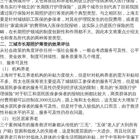
三个案例城市中，太仓将医院和养老机构设立的护理病床纳入医疗保险，
青岛实行半独立的“长期医疗护理保险”，这两个城市分别代表了目前我国
通过医疗保险对长期照护进行筹资的两个典型类型。与之相区别，上海主
要是针对城镇职工医保的参保者，对其在护理院发生的住院费用，或者是
部分“家庭病床”的费用纳入医保住院报销，这实际上仍是医疗保险的范
畴，在长期照护领域的制度创新性和作用都不大。因此本文将重点介绍太
仓和青岛所代表的两种筹资类型。
二、三城市长期照护筹资的效果评估
从社会政策的角度评价任何一项社会服务，一般会考虑服务可及性、公平
性、资金效率、制度可持续性、服务质量等几个维度。
1、服务可及性
（1） 机构养老
上海对于私立养老机构的补贴力度很大，但是针对机构养老的需方补贴却
不多。而太仓医保筹资主要提高了城镇职工参保者的服务可及性，但是城
镇居民参保者的服务可及性仍受到经济状况的限制；青岛的“长期医疗护
理保险”对于职工和居民医保参保者的报销比例都比较大，两类群体的自
付费用都可以控制在2000元以内，跟上海和太仓相比，这无疑大大增加了
城乡居民参保者的服务可及性。但是对于收入较低的人口而言，由于救济
性补贴水平的不足，服务可及性仍存在问题。
（2） 社区居家养老
三个案例城市的服务救济对象都从传统的“三无“、“五保”老人扩大到所有
( 户籍) 贫困和低收入的失能者，这是制度层面的一大进步。而且社区居
家养老只有针对低收入群体的少量生活照顾的补贴，对于中等和中等偏下