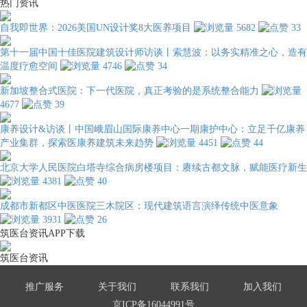
热门资讯
自我即世界：2026美国UN设计奖8大医养项目
5682
33
第十一届中国十佳医院建筑设计师访谈丨索慧波：以务实精准之心，造有
温度疗愈空间
4746
34
新加坡整合式医院：下一代医院，真正考验的是系统整合能力
4677
39
康养设计&访谈丨中国峨眉山国际康养中心一期康护中心：立足千亿康养
产业集群，探索医康养建筑未来趋势
4451
44
北京大学人民医院白塔寺综合病房楼项目：赓续古都文脉，赋能医疗新生
4381
40
成都市新都区中医医院三木院区：现代建筑语言演绎传统中医意象
3931
26
筑医台资讯APP下载
筑医台资讯
推广服务
关于我们
联系我们
加入我们
京ICP备16044991号