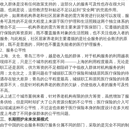
收入群体是没有任何政策支持的，这部分人的服务可及性也存在很大问
题。也就是说，这些救济型补贴还不足以起到“安全网”的兜底作用。
此外，如果将机构养老和社区居家养老的需方筹资进行比较可以发现，服
务可及性的不足很大程度上来源于医疗护理和生活照顾这两个独立体系的
整合不足———机构养老的需方筹资主要来源于医保部门，它遵循的是医
疗保险的筹资原则，既不覆盖服务对象的生活照顾，也不关注低收入者的
服务; 与此相反，社区居家养老则主要遵循的是社会服务的社会救济的原
则，既不是普惠的，同时也不覆盖失能者的医疗护理服务。
2、服务公平性
上海、太仓、青岛三市中，越是收入低的群体，对于机构服务的利用越表
现得不足，只是三个城市的程度不同———上海的利用程度最高，无论是
职工还是居民，供方筹资的不足都阻碍了中低收入群体对机构服务的利
用；太仓次之，主要问题在于城镇职工医疗保险和城镇居民医疗保险的待
遇存在较大差异；青岛的公平程度最高，城镇职工和居民医疗保险的待遇
差异不大，但是针对机构养老的救济的欠缺，仍使低收入者的服务可及性
不高。
从上述三个城市案例来看，针对养老机构有限的供方筹资，虽然增加了服
务供给，但是同时却扩大了公共资源分配的不公平性；医疗保险的介入可
以缩减这种不公平性，不过这也依赖于医疗保险本身的制度设计在多大程
度上考虑了不同参保群体的公平性问题。
三、长期照护未来发展模式
由于中国的社会服务和医疗服务分属不同的部门，采取的是完全不同的制