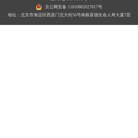
京公网安备 11010802027817号
地址：北京市海淀区西直门北大街56号南栋富德生命人寿大厦7层