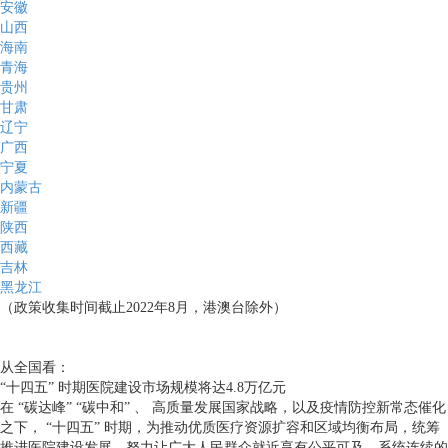
安徽
山西
海南
青海
贵州
甘肃
辽宁
广西
宁夏
内蒙古
新疆
陕西
西藏
吉林
黑龙江
（政策收集时间截止2022年8月，港澳台除外）
从全国看：
“十四五” 时期医院建设市场规模将达
4.8万亿
元
在 “碳达峰” “碳中和” 、 高质量发展国家战略，以及疫情防控新常态催化
之下， “十四五” 时期，为推动优质医疗资源扩容和区域均衡布局，统筹
推进医院建设发展，努力让广大人民群众就近享有公平可及、系统连续的