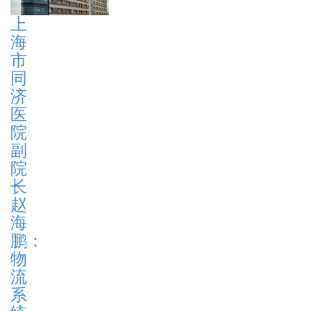
上
海
市
同
济
医
院
副
院
长
赵
海
鹏：
物
流
系