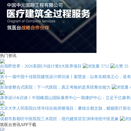
热门资讯
自我即世界：2026美国UN设计奖8大医养项目
5712
35
第十一届中国十佳医院建筑设计师访谈丨索慧波：以务实精准之心，造有
新加坡整合式医院：下一代医院，真正考验的是系统整合能力
康养设计&访谈丨中国峨眉山国际康养中心一期康护中心：立足千亿康养
北京大学人民医院白塔寺综合病房楼项目：赓续古都文脉，赋能医疗新生
成都市新都区中医医院三木院区：现代建筑语言演绎传统中医意象
筑医台资讯APP下载