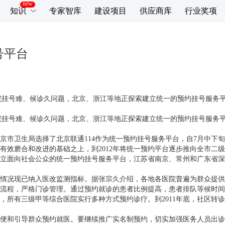
知识
专家智库
建设项目
供应商库
行业奖项
号平台
院挂号难、候诊久问题，北京、浙江等地正探索建立统一的预约挂号服务平台
院挂号难、候诊久问题，北京、浙江等地正探索建立统一的预约挂号服务平台
市卫生局选择了北京联通114作为统一预约挂号服务平台，自7月中下
有效磨合和改进的基础之上，到2012年将统一预约平台逐步推向全市二
面向社会公众的统一预约挂号服务平台，江苏省南京、常州和广东省深
情况现已纳入医改监测指标。据张宗久介绍，各地各医院普遍为群众提供
流程，严格门诊管理。通过预约就诊的患者比例提高，患者排队等候时间
所有三级甲等综合医院实行多种方式预约诊疗。到2011年底，社区转诊
和引导群众预约就医。要继续推广实名制预约，切实加强医务人员出诊