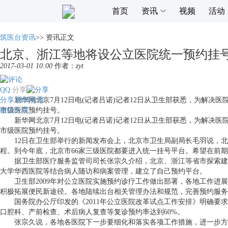
首页
资讯
视频
活动
筑医台资讯
>>
资讯正文
北京、浙江等地将设公立医院统一预约挂
2017-03-01 10:00
作者：
zyt
QQ
分享
分享
新华网北京7月12日电(记者吕诺)记者12日从卫生部获悉，为解决医
微博分享
微信分享
市级医院预约挂号。
新华网北京7月12日电(记者吕诺)记者12日从卫生部获悉，为解决医
市级医院预约挂号。
12日在卫生部举行的新闻发布会上，北京市卫生局副局长毛羽说，北京
程。到今年底，北京市66家三级医院都要进入统一挂号平台。希望在前期
据卫生部医疗服务监管司司长张宗久介绍，北京、浙江等省市探索建立
大学华西医院等结合病人随访和病案管理，建立了自己预约平台。
卫生部2009年对公立医院实施预约诊疗工作做出部署，各地工作进展
积极拓展便民新途径。各地陆续出台相关管理办法和规范，完善预约服务
国务院办公厅印发的《2011年公立医院改革试点工作安排》明确要求，
口腔科、产前检查、术后病人复查等复诊预约率达到60%。
张宗久说，各地各医院下一步要细化和落实各项工作措施，进一步方便