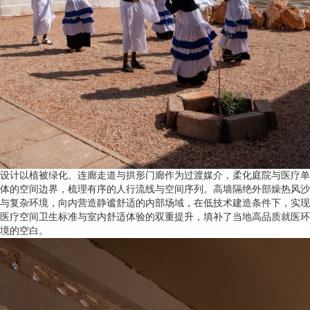
设计以植被绿化、连廊走道与拱形门廊作为过渡媒介，柔化庭院与医疗单
体的空间边界，梳理有序的人行流线与空间序列。高墙隔绝外部燥热风沙
与复杂环境，向内营造静谧舒适的内部场域，在低技术建造条件下，实现
医疗空间卫生标准与室内舒适体验的双重提升，填补了当地高品质就医环
境的空白。