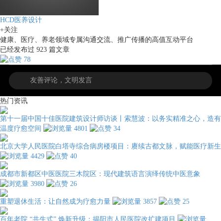
HCD医养设计
+关注
健康、医疗、养老领域专属沟通交流、推广传播的高值互动平台
已经发布过
923
篇文章
78
热门资讯
第十一届中国十佳医院建筑设计师访谈丨索慧波：以务实精准之心，造有
温度疗愈空间
4801
34
北京大学人民医院白塔寺综合病房楼项目：赓续古都文脉，赋能医疗新生
4429
40
成都市新都区中医医院三木院区：现代建筑语言演绎传统中医意象
3980
26
重塑退休生活：让自然成为疗愈力量
3857
25
百年老院 “共生式” 焕新升级：揭阳市人民医院改扩建项目