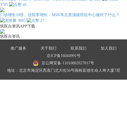
3705
45
门诊增长10倍、住院零增长：MSK等北美顶级癌症中心做对了什么？
3605
27
筑医台资讯APP下载
筑医台资讯
推广服务
关于我们
联系我们
加入我们
京ICP备16044991号
京公网安备 11010802027817号
地址：北京市海淀区西直门北大街56号南栋富德生命人寿大厦7层