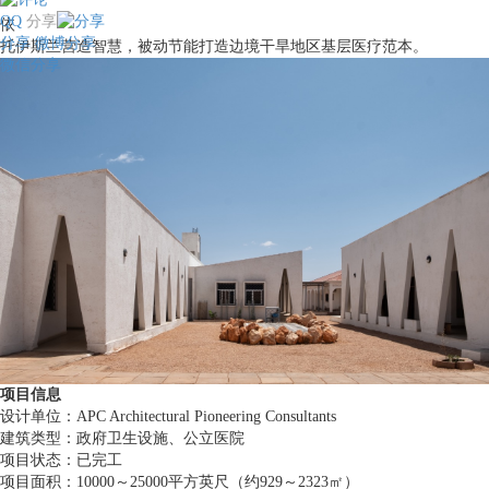
QQ
分享
依
分享
微博分享
托伊斯兰营造智慧，被动节能打造边境干旱地区基层医疗范本。
微信分享
项目信息
设计单位：APC Architectural Pioneering Consultants
建筑类型：政府卫生设施、公立医院
项目状态：已完工
项目面积：10000～25000平方英尺（约929～2323㎡）