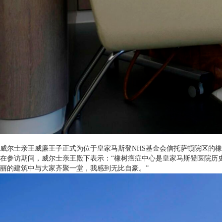
威尔士亲王威廉王子正式为位于皇家马斯登NHS基金会信托萨顿院区的
在参访期间，威尔士亲王殿下表示：“橡树癌症中心是皇家马斯登医院历
丽的建筑中与大家齐聚一堂，我感到无比自豪。”