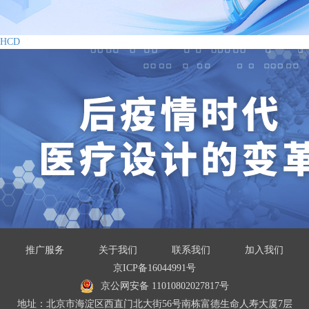
HCD
推广服务
关于我们
联系我们
加入我们
京ICP备16044991号
京公网安备 11010802027817号
地址：北京市海淀区西直门北大街56号南栋富德生命人寿大厦7层