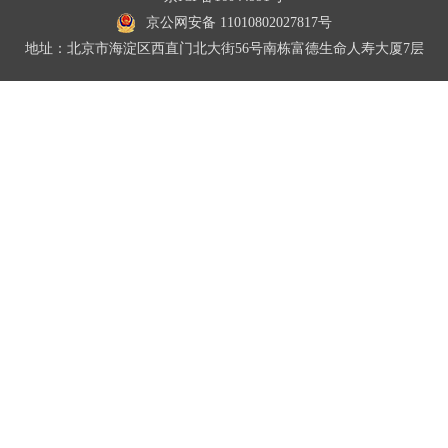
京公网安备 11010802027817号
地址：北京市海淀区西直门北大街56号南栋富德生命人寿大厦7层