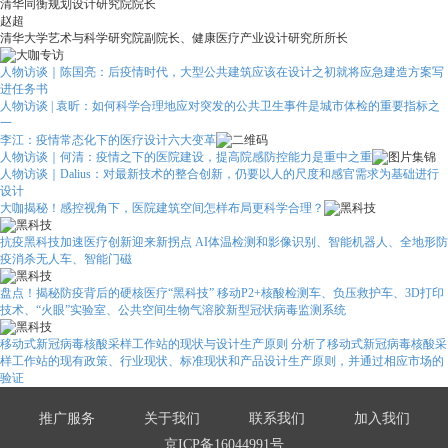
清华同衡规划设计研究院院长
赵超
清华大学艺术与科学研究院副院长、健康医疗产业设计研究所所长
人物访谈｜陈国亮：后疫情时代，大型公共建筑应该在设计之初就将应急建造方案写
进任务书
人物访谈 | 袁昕：如何科学合理地应对突发的公共卫生事件是城市体检的重要指标之
一
李江：疫情常态化下的医疗设计六大变革
人物访谈｜何清：疫情之下的医院建设，提高院感防控能力是重中之重
人物访谈｜Dalius：对最新技术的整合创新，仍要以人的尺度和感官需求为基础进行
设计
大咖揭秘！感控视角下，医院建筑空间怎样布局更科学合理？
抗疫黑科技加速医疗创新迎来新拐点
AI体温检测和影像识别、智能机器人、全地形防
疫消杀无人车、智能门磁
盘点！揭秘防疫背后的硬核医疗“黑科技”
移动P2+核酸检测车、负压救护车、3D打印
技术、“火眼”实验室、公共空间生物气溶胶新型冠状病毒监测系统
移动式新冠病毒核酸采样工作站的现状与设计生产原则
分析了移动式新冠病毒核酸采
样工作站的现有政策、行业现状、标准现状和产品设计生产原则，并通过相应市场的
验证
推广服务
关于我们
联系我们
加入我们
京ICP备16044991号