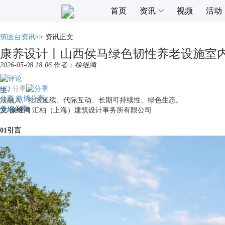
首页
资讯
视频
活动
筑医台资讯
>>
资讯正文
康养设计丨山西侯马绿色韧性养老设施室
2026-05-08 18:06
作者：
徐维鸿
QQ
分享
生
分享
微博分享
活融入、社区延续、代际互动、长期可持续性、绿色生态。
微信分享
文/徐维鸿
汇柏（上海）建筑设计事务所有限公司
01引言