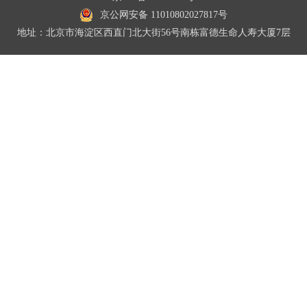
京公网安备 11010802027817号
地址：北京市海淀区西直门北大街56号南栋富德生命人寿大厦7层