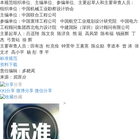
本规范组织单位、主编单位、参编单位、主要起草人和主要审查人员：
组织单位：中国机械工业勘察设计协会
主编单位：中国联合工程公司
参编单位：中国寰球工程公司 中国航空工业规划设计研究院 中国电力
工程顾问集团西北电力设计院 中建国际（深圳）设计顾问有限公司
主要起草人：吕适翔 陈文良 陈济良 熊 延 高风荣 陈有福 钱丽辉 丁
杰 弓普站 徐 辉
主要审查人员：田有连 杜克俭 钟景华 王素英 陈众励 李道本 曾 涛 张
文才 高小平 杨 彤 李 平
标准规范
资料下载
责任编辑：
多晓凤
来源：
筑医台
分享
QQ分享
微博分享
微信分享
收藏
>