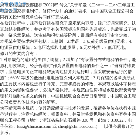
分享
微博分享
规范是根据建设部建标[2002]85 号文“关于印发《二○○一～二○○二年度工
微信分享
程建设国家标准制订、修订计划》的通知”要求，由中国联合工程公司会
同有关设计研究单位共同修订完成的。
在修订过程中，规范修订组在研究了原规范内容后，经广泛调查研究、认
真总结实践经验，并参考了有关国际标准和国外先进标准，先后完成了初
稿、征求意见稿、送审稿和报批稿等阶段，最后经有关部门审查定稿。
本规范主要技术内容包括：1.总则；2.术语；3.负荷分级及供电要求；4.
电源及供电系统；5.电压选择和电能质量；6.无功补偿；7.低压配电。
修订的主要内容有：
1.对原规范的适用范围作了调整；2.增加了“有设置分布式电源的条件，能
源利用效率高、经济合理时”作为设置自备电源的条件之一；“当有特殊要
求，应急电源向正常电源转换需短暂并列运行时，应采取安全运行的措
施”；660V 等级的低压配电电压首次列入本规范；3.对保留的各章所涉及
的主要技术内容也进行了补充、完善和必要的修改。本规范以黑体字标志
的条文为强制性要求，必须严格执行。本规范由住房和城乡建设部负责管
理和对强制性条文的解释，中国机械联合会负责日常管理，中国联合工程
公司负责具体技术内容的解释。
为不断完善本规范，使其适应经济与技术的发展，敬请各单位在执行本规
范过程中，注意总结经验，积累资料，并及时将意见和有关资料寄往中国
联合工程公司（地址：浙江省杭州市石桥路 338 号，邮编：310022，电
子信箱：lusx@chinacuc.com 或 chenjl@chinacuc.com），以供今后修订时
参考。