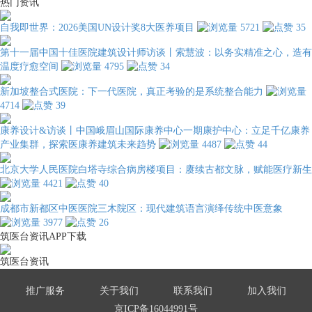
热门资讯
自我即世界：2026美国UN设计奖8大医养项目
5721
35
第十一届中国十佳医院建筑设计师访谈丨索慧波：以务实精准之心，造有
温度疗愈空间
4795
34
新加坡整合式医院：下一代医院，真正考验的是系统整合能力
4714
39
康养设计&访谈丨中国峨眉山国际康养中心一期康护中心：立足千亿康养
产业集群，探索医康养建筑未来趋势
4487
44
北京大学人民医院白塔寺综合病房楼项目：赓续古都文脉，赋能医疗新生
4421
40
成都市新都区中医医院三木院区：现代建筑语言演绎传统中医意象
3977
26
筑医台资讯APP下载
筑医台资讯
推广服务
关于我们
联系我们
加入我们
京ICP备16044991号