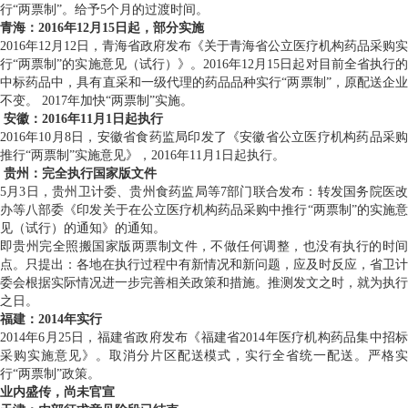
行“两票制”。给予5个月的过渡时间。
青海：2016年12月15日起，部分实施
2016年12月12日，青海省政府发布《关于青海省公立医疗机构药品采购实
行“两票制”的实施意见（试行）》。2016年12月15日起对目前全省执行的
中标药品中，具有直采和一级代理的药品品种实行“两票制”，原配送企业
不变。 2017年加快“两票制”实施。
安徽：2016年11月1日起执行
2016年10月8日，安徽省食药监局印发了《安徽省公立医疗机构药品采购
推行“两票制”实施意见》，2016年11月1日起执行。
贵州：完全执行国家版文件
5月3日，贵州卫计委、贵州食药监局等7部门联合发布：转发国务院医改
办等八部委《印发关于在公立医疗机构药品采购中推行“两票制”的实施意
见（试行）的通知》的通知。
即贵州完全照搬国家版两票制文件，不做任何调整，也没有执行的时间
点。只提出：各地在执行过程中有新情况和新问题，应及时反应，省卫计
委会根据实际情况进一步完善相关政策和措施。推测发文之时，就为执行
之日。
福建：2014年实行
2014年6月25日，福建省政府发布《福建省2014年医疗机构药品集中招标
采购实施意见》。取消分片区配送模式，实行全省统一配送。严格实
行“两票制”政策。
业内盛传，尚未官宣