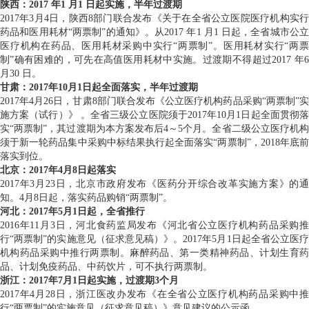
陕西：2017 年1 月1 日起实施，半年过渡期
2017年3月4日，陕西8部门联合发布《关于在全省公立医院医疗机构实行
药品和医用耗材“两票制”的通知》。从2017 年1 月1 日起，全省城市公立
医疗机构在药品、医用耗材采购中实行“两票制”。医用耗材实行“两票
制”确有困难的，可先在高值医用耗材中实施。过渡期不得超过2017 年6
月30 日。
甘肃：2017年10月1日起全面落实，半年过渡期
2017年4月26日，甘肃8部门联合发布《公立医疗机构药品采购“两票制”实
施方案（试行）》 。全省三级公立医院须于2017年10月1日起全面贯彻落
实“两票制”，其过渡期为本方案发布后4～5个月。全省二级公立医疗机构
须于新一轮药品集中采购中标结果执行起全面落实“两票制”，2018年底前
落实到位。
北京：2017年4月8日起落实
2017年3月23日，北京市政府发布《医药分开综合改革实施方案》的通
知。4月8日起，落实药品购销“两票制”。
河北：2017年5月1日起，全省推行
2016年11月3日，河北食药监局发布《河北省公立医疗机构药品采购推
行“两票制”的实施意见（征求意见稿）》。2017年5月1日起全省公立医疗
机构药品采购中推行两票制。麻醉药品、第一类精神药品、计划生育药
品、计划免疫药品、中药饮片，可不执行两票制。
浙江：2017年7月1日起实施，过渡期3个月
2017年4月28日，浙江医改办发布《在全省公立医疗机构药品采购中推
行“两票制”的实施意见（征求意见稿）》意见建议的公示函。