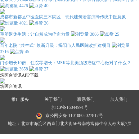
4476
40
成都市新都区中医医院三木院区：现代建筑语言演绎传统中医意象
4021
26
重塑退休生活：让自然成为疗愈力量
3866
25
百年老院 “共生式” 焕新升级：揭阳市人民医院改扩建项目
3716
45
门诊增长10倍、住院零增长：MSK等北美顶级癌症中心做对了什么？
3658
27
筑医台资讯APP下载
筑医台资讯
推广服务
关于我们
联系我们
加入我们
京ICP备16044991号
京公网安备 11010802027817号
地址：北京市海淀区西直门北大街56号南栋富德生命人寿大厦7层