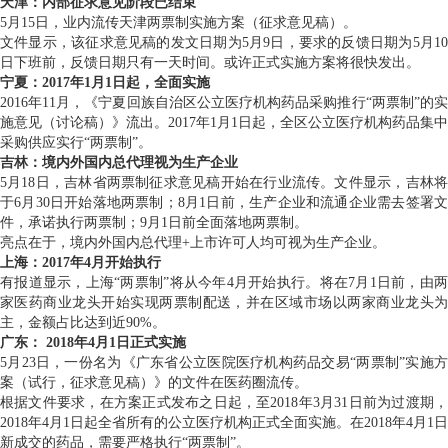
天津：内部征求意见阶段已结束
5月15日，业内流传天津两票制实施方案（征求意见稿）。
文件显示，该征求意见稿的发文日期为5月9日，要求的反馈日期为5月10
日下班前，反馈日期只有一天时间。或许正式实施方案将很快发出。
宁夏：2017年1月1日起，全面实施
2016年11月，《宁夏回族自治区公立医疗机构药品采购推行“两票制”的实
施意见（讨论稿）》流出。2017年1月1日起，全区公立医疗机构药品集中
采购供应实行“两票制”。
吉林：境内外国内总代理视为生产企业
5月18日，吉林省两票制征求意见稿开始在行业流传。文件显示，吉林将
于6月30日开始落地两票制；8月1日前，生产企业和流通企业需去签署文
件，承诺执行两票制；9月1日前全面落地两票制。
亮点在于，境内外国内总代理+上市许可人均可视为生产企业。
上海：2017年4月开始执行
有报道显示，上海“两票制”将从今年4月开始执行。将在7月1日前，由两
家医药商业龙头开始实现两票制配送，并在区域市场以两家商业龙头为
主，金额占比达到近90%。
广东： 2018年4月1日正式实施
5月23日，一份名为《广东省公立医院医疗机构药品交易“两票制”实施方
案（试行，征求意见稿）》的文件在医药圈流传。
根据文件要求，在方案正式发布之日起，至2018年3月31日前为过渡期，
2018年4月1日起全省所有的公立医疗机构正式全面实施。在2018年4月1日
新成交的药品，需要严格执行“两票制”。