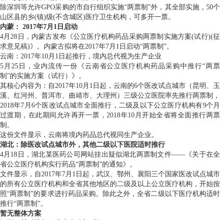
除深圳等允许GPO采购的市自行组织实施“两票制”外，其全部实施，50个
山区县的乡(镇)级(不含城区)医疗卫生机构，可多开一票。
内蒙： 2017年7月1日启动
4月28日，内蒙古发布《公立医疗机构药品采购两票制实施方案(试行)(征
求意见稿)》。内蒙古拟将在2017年7月1日启动“两票制”。
云南：2017年10月1日起推行，境内总代视为生产企业
5月25日，业内流传一份《云南省公立医疗机构药品采购中推行“两票
制”的实施方案（试行）》。
其核心内容为：自2017年10月1日起，云南的6个医改试点城市（昆明、玉
溪、红河州、普洱市、曲靖市、大理州）三级公立医院率先推行两票制，
2018年7月6个医改试点城市全面推行，二级及以下公立医疗机构有9个月
过渡期，在此期间允许再开一票，2018年10月开始全省将全面推行两票
制。
这份文件显示，云南将境内药品总代视同生产企业。
湖北：除医改试点城市外，其他二级以下医院适时推行
4月18日，湖北某医药公司网站挂出疑似湖北两票制文件——《关于在全
省公立医疗机构实行药品“两票制”的通知》。
文件显示，自2017年7月1日起，武汉、鄂州、襄阳三个国家医改试点城市
的所有公立医疗机构和全省其他地区的二级及以上公立医疗机构，开始按
照“两票制”的要求进行药品采购。除此之外，全省二级以下医疗机构适时
推行“两票制”。
暂无整体方案