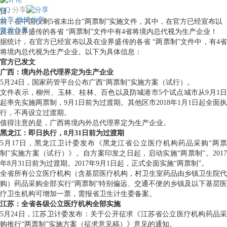
QQ
分享
目
分享
微博分享
前，在中国仅剩5省未出台“两票制”实施文件，其中，在官方已经宣布以
微信分享
及在业界盛传的各省 “两票制”文件中有4省将境内总代视为生产企业！
据统计，在官方已经宣布以及在业界盛传的各省 “两票制”文件中，有4省
将境内总代视为生产企业。以下为具体信息：
官方已发文
广西：境内外总代理界定为生产企业
5月24日，国家药管平台公布广西“两票制”实施方案（试行）。
文件表示，柳州、玉林、桂林、百色以及防城港市5个试点城市从9月1日
起率先实施两票制，9月1日前为过渡期。其他区市2018年1月1日起全面执
行，不再设立过渡期。
值得注意的是，广西将境内外总代理界定为生产企业。
黑龙江：即日执行，8月31日前为过渡期
5月17日，黑龙江卫计委发布《黑龙江省公立医疗机构药品采购“两票
制”实施方案（试行）》。自方案印发之日起，启动实施“两票制”。2017
年8月31日前为过渡期。2017年9月1日起，正式全面实施“两票制”。
全省所有公立医疗机构（含基层医疗机构，村卫生室药品由乡镇卫生院代
购）药品采购全部实行“两票制”特别偏远、交通不便的乡镇及以下基层医
疗卫生机构可增加一票，需报省卫生计生委备案。
江苏：全省各级公立医疗机构全部实施
5月24日，江苏卫计委发布：关于公开征求《江苏省公立医疗机构药品采
购推行“两票制”实施方案（征求意见稿）》意见的通知。