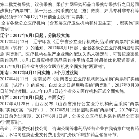
第二批竞价采购、议价采购、限价挂网采购药品自采购结果执行之日起同
步执行“两票制”。第一批已上网采购的急（抢）救类、妇儿专科非专利等
药品须于2017年12月31日前全面执行“两票制”。
全省各级公立医疗机构（含基层医疗卫生机构和村卫生室），都实施“两
票制”。
辽宁：2017年6月1日起，分阶段实施
2017年4月13日，辽宁印发《辽宁省公立医疗机构药品采购“两票制”实施
细则（试行）》的通知。2017年6月1日起，全省各级公立医疗机构启动实
施“两票制”。医疗机构在生产企业新的配送关系未确定前，可暂按原渠道
采购药品，8月1日后应根据药品采购使用情况及时调整优化配送渠道。
2017年9月1日全省各级公立医疗机构全面实施“两票制”。
湖南：2017年4月11日实施，5个月过渡期
2017年4月11日，湖南发布《湖南省公立医疗机构药品采购“两票制”实施
方案（试行）》的通知。自发文之日起启动实施“两票制”，2017年9月30
日前为过渡期。2017年10月1日起全省公立医疗机构正式全面实施。
山西：2017年8月1日起，全面实行
2017年4月28日，山西发布《山西省推行公立医疗机构药品采购“两票
制”实施方案（试行）》。2017年5月1日起启动实施“两票制”。2017年7月
31日前为过渡期。2017年8月1日起，全省公立医疗机构采购药品全面实
行“两票制”。
药企，不得委托科技公司、咨询公司等非药品经营企业在我省推广销售药
品，不得向这类企业支付费用变相“洗钱”和增加药品销售环节。