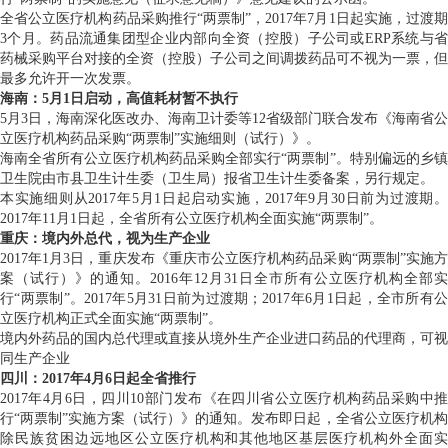
全省公立医疗机构药品采购推行“两票制”，2017年7月1日起实施，过渡期
3个月。药品流通集团型企业内部向全资（控股）子公司或ERP系统与省
药械采购平台对接的全资（控股）子公司之间调拨药品可不视为一票，但
最多允许开一次发票。
海南：5月1日启动，高值耗材暂不执行
5月3日，海南深化医改办、海南卫计委等12省级部门联合发布《海南省公
立医疗机构药品采购“两票制”实施细则（试行）》。
海南全省所有公立医疗机构药品采购全部实行“两票制”。特别偏远的乡镇
卫生院由市县卫生计生委（卫生局）报省卫生计生委备案，另行规定。
本实施细则从2017年5月1日起启动实施，2017年9月30日前为过渡期。
2017年11月1日起，全省所有公立医疗机构全面实施“两票制”。
重庆：境内外总代，视为生产企业
2017年1月3日，重庆发布《重庆市公立医疗机构药品采购“两票制”实施方
案（试行）》的通知。2016年12月31日全市所有公立医疗机构全部实
行“两票制”。2017年5月31日前为过渡期；2017年6月1日起，全市所有公
立医疗机构正式全面实施“两票制”。
境内外药品的国内总代理或直接从境外生产企业进口药品的代理商，可视
同生产企业
四川：2017年4月6日起全省推行
2017年4月6日，四川10部门发布《在四川省公立医疗机构药品采购中推
行“两票制”实施方案（试行）》的通知。发布即日起，全省公立医疗机构
除民族贫困边远地区公立医疗机构和其他地区基层医疗机构外全面实