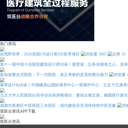
热门资讯
自我即世界：2026美国UN设计奖8大医养项目
5665
33
第十一届中国十佳医院建筑设计师访谈丨索慧波：以务实精准之心，造有
新加坡整合式医院：下一代医院，真正考验的是系统整合能力
康养设计&访谈丨中国峨眉山国际康养中心一期康护中心：立足千亿康养
北京大学人民医院白塔寺综合病房楼项目：赓续古都文脉，赋能医疗新生
成都市新都区中医医院三木院区：现代建筑语言演绎传统中医意象
筑医台资讯APP下载
筑医台资讯