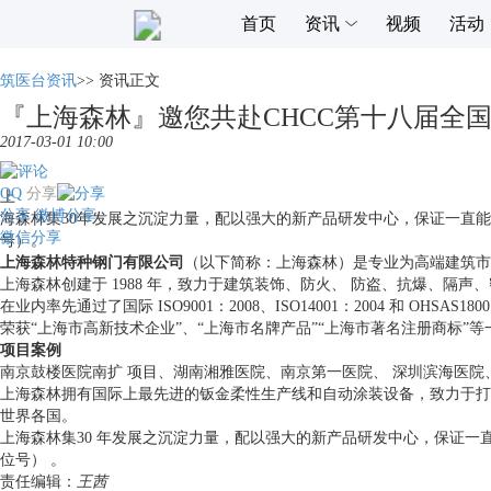
首页
资讯
视频
活动
筑医台资讯
>>
资讯正文
『上海森林』邀您共赴CHCC第十八届全
2017-03-01 10:00
QQ
分享
上
分享
微博分享
海森林集30年发展之沉淀力量，配以强大的新产品研发中心，保证一直能
微信分享
号）。
上海森林特种钢门有限公司
（以下简称：上海森林）是专业为高端建筑市
上海森林创建于 1988 年，致力于建筑装饰、防火、 防盗、抗爆、隔
在业内率先通过了国际 ISO9001：2008、ISO14001：2004 和 OHSA
荣获“上海市高新技术企业”、“上海市名牌产品”“上海市著名注册商标”等
项目案例
南京鼓楼医院南扩 项目、湖南湘雅医院、南京第一医院、 深圳滨海医
上海森林拥有国际上最先进的钣金柔性生产线和自动涂装设备，致力于打
世界各国。
上海森林集30 年发展之沉淀力量，配以强大的新产品研发中心，保证一直
位号） 。
责任编辑：
王茜