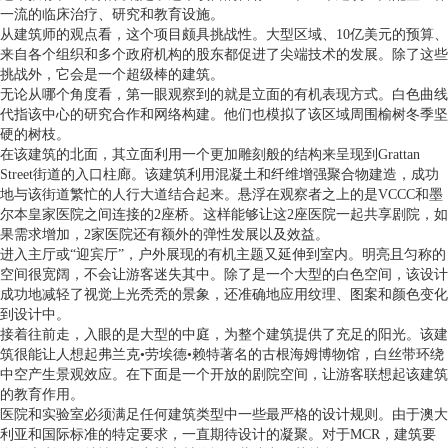
一流的临床治疗、研究和教育设施。
从建筑师的观点看，这个项目颇具挑战性。大型区域、10亿美元的预算、
来自各个组织和多个政府机构的股东都促进了尖端技术的发展。除了这些
挑战外，它会是一个超级棒的建筑。
无论从哪个角度看，第一眼观察到的就是立面的有机表现方式。白色曲线
代指该中心的研究合作和网络构建。他们也模拟了该区域周围榆树冬季坚
硬的树枝。
在该建筑的北面，其立面利用一个更加雕刻般的结构来呈现到Grattan
Street街道的入口柱廊。该建筑利用混凝土和纤维增强聚合物建造，成功
地与该街道繁忙的人行大道结合起来。悬浮在观察者之上的是VCCC和墨
尔本皇家医院之间连接的2座桥。这样能够让这2座医院一起共享剧院，如
果需求增加，2家医院还有额外的弹性发展以及效益。
进入主厅或“迎宾厅”，户外展现的有机主题又延伸到室内。明亮且匀称的
空间很宽阔，不会让游客迷失其中。除了是一个大型的白色空间，该设计
成功地减轻了视觉上光秃秃的景象，还准确地应用纹理、图案和颜色变化
到设计中。
接着往前走，入眼的是大型的中庭，为整个建筑提供了充足的阳光。该建
筑很能让人想起弗兰克•劳埃德•赖特著名的古根海姆博物馆，白丝带环绕
中空产生景观效应。在下面是一个开放的剧院空间，让游客联想起该建筑
的教育作用。
医院和实验室必须满足任何建筑类型中一些最严格的设计规则。由于澳大
利亚和国际标准的特定要求，一直期待设计的凝聚。对于MCR，建筑要