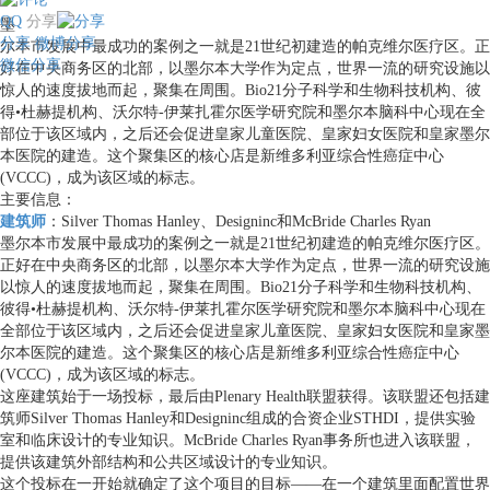
QQ
分享
墨
分享
微博分享
尔本市发展中最成功的案例之一就是21世纪初建造的帕克维尔医疗区。正
微信分享
好在中央商务区的北部，以墨尔本大学作为定点，世界一流的研究设施以
惊人的速度拔地而起，聚集在周围。Bio21分子科学和生物科技机构、彼
得•杜赫提机构、沃尔特-伊莱扎霍尔医学研究院和墨尔本脑科中心现在全
部位于该区域内，之后还会促进皇家儿童医院、皇家妇女医院和皇家墨尔
本医院的建造。这个聚集区的核心店是新维多利亚综合性癌症中心
(VCCC)，成为该区域的标志。
主要信息：
建筑师
：Silver Thomas Hanley、Designinc和McBride Charles Ryan
墨尔本市发展中最成功的案例之一就是21世纪初建造的帕克维尔医疗区。
正好在中央商务区的北部，以墨尔本大学作为定点，世界一流的研究设施
以惊人的速度拔地而起，聚集在周围。Bio21分子科学和生物科技机构、
彼得•杜赫提机构、沃尔特-伊莱扎霍尔医学研究院和墨尔本脑科中心现在
全部位于该区域内，之后还会促进皇家儿童医院、皇家妇女医院和皇家墨
尔本医院的建造。这个聚集区的核心店是新维多利亚综合性癌症中心
(VCCC)，成为该区域的标志。
这座建筑始于一场投标，最后由Plenary Health联盟获得。该联盟还包括建
筑师Silver Thomas Hanley和Designinc组成的合资企业STHDI，提供实验
室和临床设计的专业知识。McBride Charles Ryan事务所也进入该联盟，
提供该建筑外部结构和公共区域设计的专业知识。
这个投标在一开始就确定了这个项目的目标——在一个建筑里面配置世界