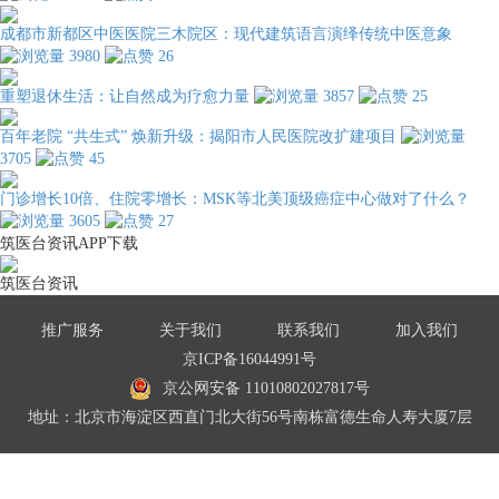
成都市新都区中医医院三木院区：现代建筑语言演绎传统中医意象
3980
26
重塑退休生活：让自然成为疗愈力量
3857
25
百年老院 “共生式” 焕新升级：揭阳市人民医院改扩建项目
3705
45
门诊增长10倍、住院零增长：MSK等北美顶级癌症中心做对了什么？
3605
27
筑医台资讯APP下载
筑医台资讯
推广服务
关于我们
联系我们
加入我们
京ICP备16044991号
京公网安备 11010802027817号
地址：北京市海淀区西直门北大街56号南栋富德生命人寿大厦7层