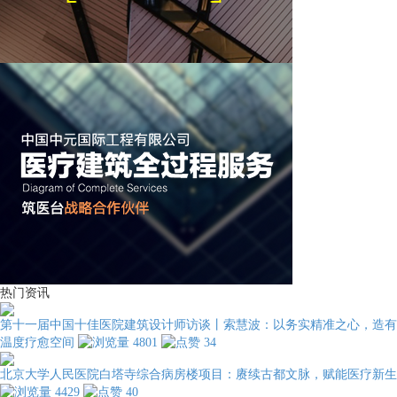
热门资讯
第十一届中国十佳医院建筑设计师访谈丨索慧波：以务实精准之心，造有
温度疗愈空间
4801
34
北京大学人民医院白塔寺综合病房楼项目：赓续古都文脉，赋能医疗新生
4429
40