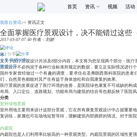
首页
资讯
视频
活动
筑医台资讯
>>
资讯正文
全面掌握医疗景观设计，决不能错过这些
2017-03-07 07:40
作者：
刘娇
QQ
分享
本
分享
微博分享
文关于医疗景观设计共涉及8部分内容，本文将为您呈现两个部分：医疗
微信分享
景观设计不必拘泥于各种行业标准所规定的数据，要立足实际情况进行个
国外专家曾经做过一个有趣的调查，要求住在圣弗朗西斯科医院的患者
们，自然景色都能对其产生有益于身体放松和自我康复的效果。
医疗景观的发展促进了医疗环境的改善，是医院绿色康复不可或缺的构成
布局、入口定位、道路规划、功能布局与建筑的结合等也都反映了医院风
分类
室外绿地景观
室外用地主要用来设计这部分景观，它在所有康复景观设计中占据重要地
复训练，家属也可在场地短暂等待，缓解建筑内部拥挤的情况。对于医院
内庭院
内庭院也是人们利用率比较高的一种景观类型。内庭院景观的区域性更强