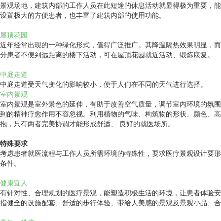
景观场地，建筑内部的工作人员在此短途的休息活动就显得极为重要，能
设置极大的方便患者，也丰富了建筑内部的使用功能。
屋顶花园
近年经常出现的一种绿化形式，值得广泛推广。其降温隔热效果明显，而
分患者不便到远距离的楼下活动，可在屋顶花园就近活动、锻炼康复。
中庭走道
中庭走道受天气变化的影响较小，便于人们在不同的天气进行选择。
室内景观
室内景观是室外景色的延伸，有助于改善空气质量，调节室内环境的氛围
到的精神疗愈作用不容忽视。利用植物的气味、构筑物的形状、颜色、高
抱，只有两者完美协调才能形成舒适、 良好的就医场所。
特殊要求
考虑患者就医流程与工作人员所需环境的特殊性，要求医疗景观设计要形
条件。
健康宜人
有针对性、合理规划的医疗景观，能塑造积极生活的环境，让患者体验安
指健全的设施配套、舒适的步行体验、带给人美感的景观及景观小品、合