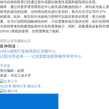
他与自然的联系已经通过室外花园以恢复性花园和庭院得以实现。
最终，通过对普罗维登斯癌症中心相关成功数据的统计，得到采光病人房
研究的成功的结果。当利用自然光进行采光时，每天白天可以节约 87%
的能源。此外，每瓦特日光较电力照明可以提供更多的照度，更少的熟
量。当与计划照明战略相结合时，只在需要的地方提供光照，则日光照明
为房间带来的热量增益相对冷负荷显著较少，同时，采暖通风设备和空调
(HVAC)系统的使用，也明显降低了能耗。
筑医台资讯编辑出品
延伸阅读：
OMA倾情打造铭琪癌症关顾中心
让阳光照进来——记克雷默放射肿瘤学研究中心
手术室
责任编辑：
赵蓉
来源：
河北工业大学
分享
QQ分享
微博分享
微信分享
收藏
>