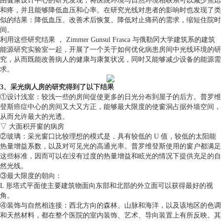
由健康设计中心的研究发现，将医院环境与自然环境相联系可以减少焦虑
和疼，并且能够降低血压和心率。在研究光线对患者的影响时也发现了类
似的结果：降低血压、改善术后恢复、降低对止痛药的需求，缩短住院时
间。
利用这些研究结果 ， Zimmer Gunsul Frasca 与俄勒冈大学建筑系的建筑
能源研究实验室一起，开展了一个关于如何优化病患房间中光线环境的研
究，从而既能改善病人的健康与康复状况，同时又能够减少设备的能源需
求。
3、采光病人房的研究得到了以下结果
①设计浅室：较浅一些的房间促使更多的日光分布到屋子的后方。普罗维
登斯癌症中心的房间又大又方正，能够最大限度的使窗洞占据外墙空间，
从而允许最大的光透。
▽ 大面积开窗的病房
②玻璃：采光窗口比较理想的模式是，具有较低的 U 值，较低的太阳能
热量增益系数，以及对可见光的高通光率。普罗维登斯使用的窗户都满足
这些标准，因而可以在没有过度的热量增益和眩光的情况下提供充足的自
然光线。
③最大限度的朝向：
L 形塔式平面使主要建筑物面向东部和北部的外立面可以获得最好的视
角。
④装饰与自然相连接：西北方向的森林、山脉和海洋，以及该地区的色调
和天然材料，都在整个医院的室内装饰、艺术、导向装置上有所反映。其