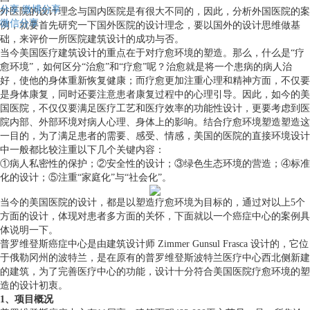
分享
微博分享
外医院的设计理念与国内医院是有很大不同的，因此，分析外国医院的案
微信分享
例，就要首先研究一下国外医院的设计理念，要以国外的设计思维做基
础，来评价一所医院建筑设计的成功与否。
当今美国医疗建筑设计的重点在于对疗愈环境的塑造。那么，什么是“疗
愈环境”，如何区分“治愈”和“疗愈”呢？治愈就是将一个患病的病人治
好，使他的身体重新恢复健康；而疗愈更加注重心理和精神方面，不仅要
是身体康复，同时还要注意患者康复过程中的心理引导。因此，如今的美
国医院，不仅仅要满足医疗工艺和医疗效率的功能性设计，更要考虑到医
院内部、外部环境对病人心理、身体上的影响。结合疗愈环境塑造塑造这
一目的，为了满足患者的需要、感受、情感，美国的医院的直接环境设计
中一般都比较注重以下几个关键内容：
①病人私密性的保护；②安全性的设计；③绿色生态环境的营造；④标准
化的设计；⑤注重“家庭化”与“社会化”。
当今的美国医院的设计，都是以塑造疗愈环境为目标的，通过对以上5个
方面的设计，体现对患者多方面的关怀，下面就以一个癌症中心的案例具
体说明一下。
普罗维登斯癌症中心是由建筑设计师 Zimmer Gunsul Frasca 设计的，它位
于俄勒冈州的波特兰，是在原有的普罗维登斯波特兰医疗中心西北侧新建
的建筑，为了完善医疗中心的功能，设计十分符合美国医院疗愈环境的塑
造的设计初衷。
1、项目概况