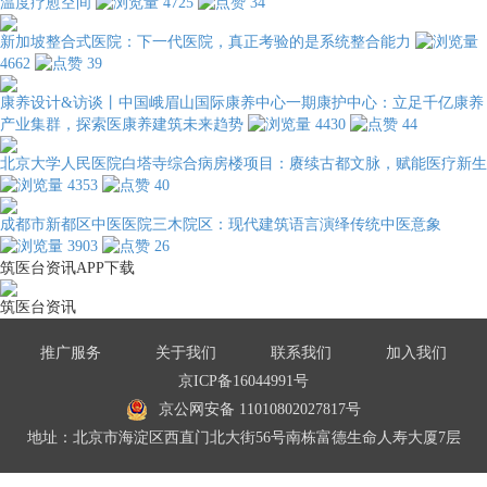
温度疗愈空间
4725
34
新加坡整合式医院：下一代医院，真正考验的是系统整合能力
4662
39
康养设计&访谈丨中国峨眉山国际康养中心一期康护中心：立足千亿康养
产业集群，探索医康养建筑未来趋势
4430
44
北京大学人民医院白塔寺综合病房楼项目：赓续古都文脉，赋能医疗新生
4353
40
成都市新都区中医医院三木院区：现代建筑语言演绎传统中医意象
3903
26
筑医台资讯APP下载
筑医台资讯
推广服务
关于我们
联系我们
加入我们
京ICP备16044991号
京公网安备 11010802027817号
地址：北京市海淀区西直门北大街56号南栋富德生命人寿大厦7层