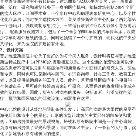
普罗维登斯癌症中心有11层高，建筑面积492,000平方英尺，是一所集诊
断、治疗、研究和康复服务于一身的医疗机构。整栋建筑包括240个全新
的病人床位，21间手术室，一个水疗中心和病理表象研究中心，以及个性
化化疗套房；同时在尖端技术方面，普罗维登斯癌症中心配备了西北部第
一个伽玛刀、强度调制放射治疗、三维适行放射治疗以及影像引导放射治
疗。 配套服务设施方面，包括了一个全新的900车位的汽车停车库，以减
少停车对相邻建筑的侵占。同时还预留了一个可扩展的、现代化的中央公
共绿化，来为医院的扩建留有余地。
2、设计方案
普罗维登斯癌症中心为了更好的为每个病人服务，设计时将它与普罗维登
斯波特兰医疗中心(PPMC)的资源相互联系。这个全新的配套设施可以使
癌症患者不仅可以见到与癌症治疗和康复各个方面相关的研究人员、医生
和专家，同时也可以见到精神顾问、心理咨询师、社会工作者、教育工作
者，以及提供辅助服务的工作人员。此外，普罗维登斯癌症中心项目的一
个关键点是，尽可能的接近患者来进行研究，从而迅速的将发现转化成有
效的治疗结果。因此，所有针对病患的服务，包括诊断、前沿尖端的治
疗、预防和国际知名的研究设施，都聚集在这里。
中心北馆的设计从场地的限制条件出发，让高层的病房最大限度的享受圣
海伦斯山和市中心的景色。L 形的造型让建筑的主要部分朝向东侧和北
侧，为病房提供最好的景观视角。塔楼和原有医院中间是一个中心庭院，
为原有病房提供了采光和景观；同时在园区中设计了一条新的人行道，优
化了新建筑和原有建筑间的连接。