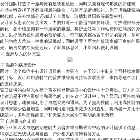
设计团队打造了一座与原有建筑相适应，同时又拥有现代形象的新建筑。
外墙材料选择了具有温和感的砖块，与原有见诸相映衬。为了增强建筑的
时代感，在外墙部分还加以了金属板、玻璃和遮阳板等新型材料。
设计者从患者的角度出发，力图打造一个舒适的康复环境。将护理部分分
解化，各个楼层拥有一种居家的氛围。将护士站等工作站安排在病房的旁
边，以提高忽视对患者的监护能力。每间病房都布置了舒适的家具，尽可
能的为病人营造一种家的温馨感，同时设置了巨大的玻璃窗保证良好的采
光。病房层的尽头处还设计了家属休息区、小厨房和便利设施。
▽ 走廊尽头的休息室
▽ 温馨的病床设计
同时，这个癌症中心设计项目的一大亮点，在于设计中制定了可持续发展
的目标。设计师用波特兰的普罗维登斯可持续发展宪章，来指导这个项目
的设计决策。
窗口提供的自然光在整个普罗维登斯癌症中心设计中十分突出。西方的医
疗建筑是不很注重朝向和采光的，但在这个设计中，为了显示出可持续的
设计思想，建筑师利用了自然采光和通风。为了提高性能，利用高性能的
玻璃来减少热量增益，同时利用遮阳蓬来减少太阳直射。将两者一并用于
建筑中，多种高性能窗户和天窗大大减少了照明的用电负荷。
▽ 自然采光的走廊
医疗科学以及自然的治愈能力为普罗维登斯癌症中心的设计提供了信息，
特别是在光线以及与自然、户外相关的装饰装修方面。