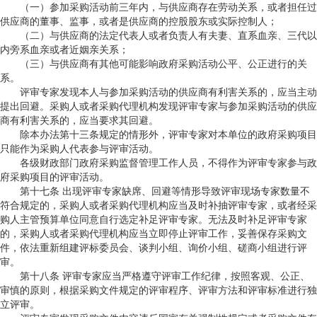
（一）参加采购活动前三年内，与供应商存在劳动关系，或者担任过
供应商的董事、监事，或者是供应商的控股股东或实际控制人；
（二）与供应商的法定代表人或者负责人有夫妻、直系血亲、三代以
内旁系血亲或者近姻亲关系；
（三）与供应商有其他可能影响政府采购活动公平、公正进行的关
系。
评审专家发现本人与参加采购活动的供应商有利害关系的，应当主动
提出回避。采购人或者采购代理机构发现评审专家与参加采购活动的供应
商有利害关系的，应当要求其回避。
除本办法第十三条规定的情形外，评审专家对本单位的政府采购项目
只能作为采购人代表参与评审活动。
各级财政部门政府采购监督管理工作人员，不得作为评审专家参与政
府采购项目的评审活动。
第十七条 出现评审专家缺席、回避等情形导致评审现场专家数量不
符合规定的，采购人或者采购代理机构应当及时补抽评审专家，或者经采
购人主管预算单位同意自行选定补足评审专家。无法及时补足评审专家
的，采购人或者采购代理机构应当立即停止评审工作，妥善保存采购文
件，依法重新组建评标委员会、谈判小组、询价小组、磋商小组进行评
审。
第十八条 评审专家应当严格遵守评审工作纪律，按照客观、公正、
审慎的原则，根据采购文件规定的评审程序、评审方法和评审标准进行独
立评审。