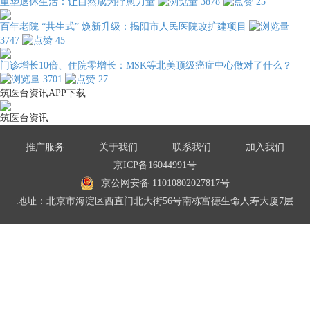
重塑退休生活：让自然成为疗愈力量
3878
25
百年老院 “共生式” 焕新升级：揭阳市人民医院改扩建项目
3747
45
门诊增长10倍、住院零增长：MSK等北美顶级癌症中心做对了什么？
3701
27
筑医台资讯APP下载
筑医台资讯
推广服务
关于我们
联系我们
加入我们
京ICP备16044991号
京公网安备 11010802027817号
地址：北京市海淀区西直门北大街56号南栋富德生命人寿大厦7层