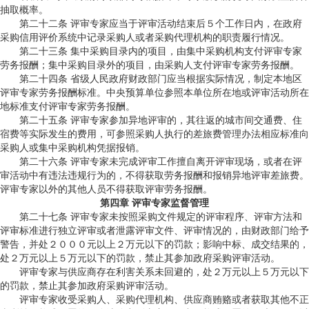
抽取概率。
第二十二条 评审专家应当于评审活动结束后５个工作日内，在政府
采购信用评价系统中记录采购人或者采购代理机构的职责履行情况。
第二十三条 集中采购目录内的项目，由集中采购机构支付评审专家
劳务报酬；集中采购目录外的项目，由采购人支付评审专家劳务报酬。
第二十四条 省级人民政府财政部门应当根据实际情况，制定本地区
评审专家劳务报酬标准。中央预算单位参照本单位所在地或评审活动所在
地标准支付评审专家劳务报酬。
第二十五条 评审专家参加异地评审的，其往返的城市间交通费、住
宿费等实际发生的费用，可参照采购人执行的差旅费管理办法相应标准向
采购人或集中采购机构凭据报销。
第二十六条 评审专家未完成评审工作擅自离开评审现场，或者在评
审活动中有违法违规行为的，不得获取劳务报酬和报销异地评审差旅费。
评审专家以外的其他人员不得获取评审劳务报酬。
第四章 评审专家监督管理
第二十七条 评审专家未按照采购文件规定的评审程序、评审方法和
评审标准进行独立评审或者泄露评审文件、评审情况的，由财政部门给予
警告，并处２０００元以上２万元以下的罚款；影响中标、成交结果的，
处２万元以上５万元以下的罚款，禁止其参加政府采购评审活动。
评审专家与供应商存在利害关系未回避的，处２万元以上５万元以下
的罚款，禁止其参加政府采购评审活动。
评审专家收受采购人、采购代理机构、供应商贿赂或者获取其他不正