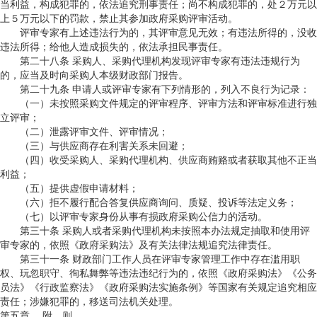
当利益，构成犯罪的，依法追究刑事责任；尚不构成犯罪的，处２万元以
上５万元以下的罚款，禁止其参加政府采购评审活动。
评审专家有上述违法行为的，其评审意见无效；有违法所得的，没收
违法所得；给他人造成损失的，依法承担民事责任。
第二十八条 采购人、采购代理机构发现评审专家有违法违规行为
的，应当及时向采购人本级财政部门报告。
第二十九条 申请人或评审专家有下列情形的，列入不良行为记录：
（一）未按照采购文件规定的评审程序、评审方法和评审标准进行独
立评审；
（二）泄露评审文件、评审情况；
（三）与供应商存在利害关系未回避；
（四）收受采购人、采购代理机构、供应商贿赂或者获取其他不正当
利益；
（五）提供虚假申请材料；
（六）拒不履行配合答复供应商询问、质疑、投诉等法定义务；
（七）以评审专家身份从事有损政府采购公信力的活动。
第三十条 采购人或者采购代理机构未按照本办法规定抽取和使用评
审专家的，依照《政府采购法》及有关法律法规追究法律责任。
第三十一条 财政部门工作人员在评审专家管理工作中存在滥用职
权、玩忽职守、徇私舞弊等违法违纪行为的，依照《政府采购法》《公务
员法》《行政监察法》《政府采购法实施条例》等国家有关规定追究相应
责任；涉嫌犯罪的，移送司法机关处理。
第五章 附 则