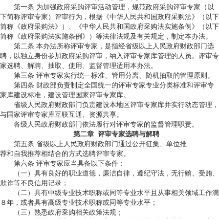
第一条 为加强政府采购评审活动管理，规范政府采购评审专家（以
下简称评审专家）评审行为，根据《中华人民共和国政府采购法》（以下
简称《政府采购法》）、《中华人民共和国政府采购法实施条例》（以下
简称《政府采购法实施条例》）等法律法规及有关规定，制定本办法。
第二条 本办法所称评审专家，是指经省级以上人民政府财政部门选
聘，以独立身份参加政府采购评审，纳入评审专家库管理的人员。评审专
家选聘、解聘、抽取、使用、监督管理适用本办法。
第三条 评审专家实行统一标准、管用分离、随机抽取的管理原则。
第四条 财政部负责制定全国统一的评审专家专业分类标准和评审专
家库建设标准，建设管理国家评审专家库。
省级人民政府财政部门负责建设本地区评审专家库并实行动态管理，
与国家评审专家库互联互通、资源共享。
各级人民政府财政部门依法履行对评审专家的监督管理职责。
第二章 评审专家选聘与解聘
第五条 省级以上人民政府财政部门通过公开征集、单位推
荐和自我推荐相结合的方式选聘评审专家。
第六条 评审专家应当具备以下条件：
（一）具有良好的职业道德，廉洁自律，遵纪守法，无行贿、受贿、
欺诈等不良信用记录；
（二）具有中级专业技术职称或同等专业水平且从事相关领域工作满
８年，或者具有高级专业技术职称或同等专业水平；
（三）熟悉政府采购相关政策法规；