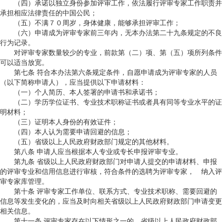
（四）承诺以独立身份参加评审工作，依法履行评审专家工作职责并
承担相应法律责任的中国公民；
（五）不满７０周岁，身体健康，能够承担评审工作；
（六）申请成为评审专家前三年内，无本办法第二十九条规定的不良
行为记录。
对评审专家数量较少的专业，前款第（二）项、第（五）项所列条件
可以适当放宽。
第七条 符合本办法第六条规定条件，自愿申请成为评审专家的人员
（以下简称申请人），应当提供以下申请材料：
（一）个人简历、本人签署的申请书和承诺书；
（二）学历学位证书、专业技术职称证书或者具有同等专业水平的证
明材料；
（三）证明本人身份的有效证件；
（四）本人认为需要申请回避的信息；
（五）省级以上人民政府财政部门规定的其他材料。
第八条 申请人应当根据本人专业或专长申报评审专业。
第九条 省级以上人民政府财政部门对申请人提交的申请材料、申报
的评审专业和信用信息进行审核，符合条件的选聘为评审专家， 纳入评
审专家库管理。
第十条 评审专家工作单位、联系方式、专业技术职称、需要回避的
信息等发生变化的，应当及时向相关省级以上人民政府财政部门申请变更
相关信息。
第十一条 评审专家存在以下情形之一的，省级以上人民政府财政部