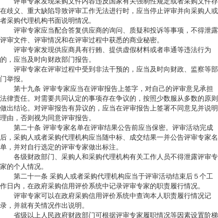
评审专家发现采购文件内容违反国家有关强制性规定或者采购文件存
在歧义、重大缺陷导致评审工作无法进行时，应当停止评审并向采购人或
者采购代理机构书面说明情况。
评审专家应当配合答复供应商的询问、质疑和投诉等事项，不得泄露
评审文件、评审情况和在评审过程中获悉的商业秘密。
评审专家发现供应商具有行贿、提供虚假材料或者串通等违法行为
的，应当及时向财政部门报告。
评审专家在评审过程中受到非法干预的，应当及时向财政、监察等部
门举报。
第十九条 评审专家应当在评审报告上签字，对自己的评审意见承担
法律责任。对需要共同认定的事项存在争议的，按照少数服从多数的原则
做出结论。对评审报告有异议的，应当在评审报告上签署不同意见并说明
理由，否则视为同意评审报告。
第二十条 评审专家名单在评审结果公告前应当保密。评审活动完成
后，采购人或者采购代理机构应当随中标、成交结果一并公告评审专家名
单，并对自行选定的评审专家做出标注。
各级财政部门、采购人和采购代理机构有关工作人员不得泄露评审专
家的个人情况。
第二十一条 采购人或者采购代理机构应当于评审活动结束后５个工
作日内，在政府采购信用评价系统中记录评审专家的职责履行情况。
评审专家可以在政府采购信用评价系统中查询本人职责履行情况记
录，并就有关情况作出说明。
省级以上人民政府财政部门可根据评审专家履职情况等因素设置阶梯