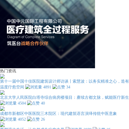
热门资讯
第十一届中国十佳医院建筑设计师访谈丨索慧波：以务实精准之心，造有
温度疗愈空间
4891
34
北京大学人民医院白塔寺综合病房楼项目：赓续古都文脉，赋能医疗新生
4504
40
成都市新都区中医医院三木院区：现代建筑语言演绎传统中医意象
4052
26