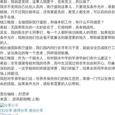
蒋励：我就是觉得，这事儿我爱干，也有意义，所以做了。
我并不觉得自己比别人高尚，医疗援助这事儿，只要现实条件允许，谁都
能做。只不过我比较幸运，没有家庭负担，家里人都支持，可以自由自在
放手去做。
钱江晚报：去做国际医疗援助，和做本职工作，有什么不同感受？
蒋励：无国界医生的一大好处在于，它很纯粹，具有挑战性。
其实，我的医生护士同事们，每一个人都怀揣治病救人的理想，如果现实
条件允许，我相信他们也会毫不犹豫去到最需要的地方，帮助最需要帮助
的人。
相比做国际医疗援助，我们国内同行在寻常日子里，兢兢业业完成医疗工
作，诊治身边的每一个患者，同样值得钦佩。
钱江晚报：作为一个丽水人，你对丽水中学的学弟学妹们有什么建议？
蒋励：非常感谢母校对我的培养，高中生活我过得非常自由和开心。印象
深刻的是，一次学校组织班级篮球赛，我们班输了，结果全班同学坐在球
场上掉眼泪。
我想对学弟学妹们说：培养并保持你们的独立思想，掌握一门可以安身立
命的技能。如果条件允许，请给有需要的人以帮助。
责任编辑：
刘雪涛
来源：
澎湃新闻网(上海)
分享
QQ分享
微博分享
微信分享