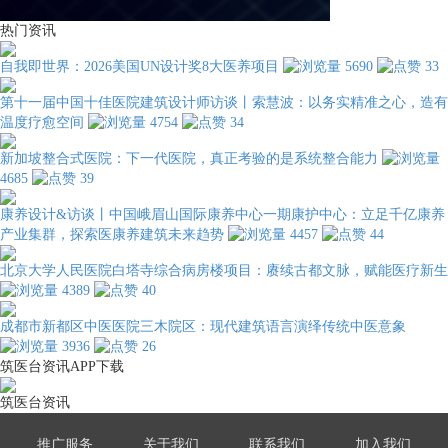
热门资讯
自我即世界：2026美国UN设计奖8大医养项目
5690
33
第十一届中国十佳医院建筑设计师访谈丨索慧波：以务实精准之心，造有
温度疗愈空间
4754
34
新加坡整合式医院：下一代医院，真正考验的是系统整合能力
4685
39
康养设计&访谈丨中国峨眉山国际康养中心一期康护中心：立足千亿康养
产业集群，探索医康养建筑未来趋势
4457
44
北京大学人民医院白塔寺综合病房楼项目：赓续古都文脉，赋能医疗新生
4389
40
成都市新都区中医医院三木院区：现代建筑语言演绎传统中医意象
3936
26
筑医台资讯APP下载
筑医台资讯
推广服务
关于我们
联系我们
加入我们