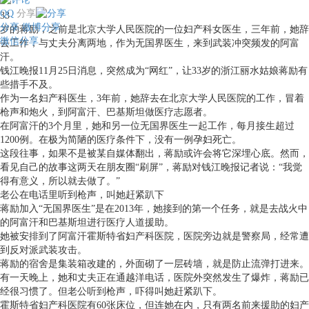
QQ
分享
33
分享
微博分享
岁的蒋励，之前是北京大学人民医院的一位妇产科女医生，三年前，她辞
微信分享
去工作，与丈夫分离两地，作为无国界医生，来到武装冲突频发的阿富
汗。
钱江晚报11月25日消息，突然成为“网红”，让33岁的浙江丽水姑娘蒋励有
些措手不及。
作为一名妇产科医生，3年前，她辞去在北京大学人民医院的工作，冒着
枪声和炮火，到阿富汗、巴基斯坦做医疗志愿者。
在阿富汗的3个月里，她和另一位无国界医生一起工作，每月接生超过
1200例。在极为简陋的医疗条件下，没有一例孕妇死亡。
这段往事，如果不是被某自媒体翻出，蒋励或许会将它深埋心底。然而，
看见自己的故事这两天在朋友圈“刷屏”，蒋励对钱江晚报记者说：“我觉
得有意义，所以就去做了。”
老公在电话里听到枪声，叫她赶紧趴下
蒋励加入“无国界医生”是在2013年，她接到的第一个任务，就是去战火中
的阿富汗和巴基斯坦进行医疗人道援助。
她被安排到了阿富汗霍斯特省妇产科医院，医院旁边就是警察局，经常遭
到反对派武装攻击。
蒋励的宿舍是集装箱改建的，外面砌了一层砖墙，就是防止流弹打进来。
有一天晚上，她和丈夫正在通越洋电话，医院外突然发生了爆炸，蒋励已
经很习惯了。但老公听到枪声，吓得叫她赶紧趴下。
霍斯特省妇产科医院有60张床位，但连她在内，只有两名前来援助的妇产