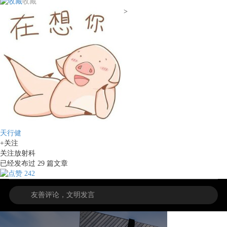
收藏
>
天行健
+关注
关注放射科
已经发布过
29
篇文章
242