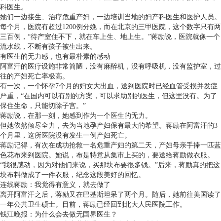
科医生。
她们一边接生、治疗危重产妇，一边培训当地的妇产科医生和医护人员。
每个月，医院有超过1200例分娩，而在北京的三甲医院，这个数字只有两
三百例，“待产室住不下，就在车上生、地上生。”蒋励说，医院就像一个
流水线，不断有孩子被生出来。
有医生的无力感，也有最朴素的感动
阿富汗的医疗设施非常简陋，没有麻醉机，没有呼吸机，没有监护室，过
往的产妇死亡率极高。
有一次，一个怀孕7个月的妇女大出血，送到医院时已经血管受损并发症
严重，“在国内可以有别的方案，可以求助别的医生，但这里没有。为了
保住生命，只能切除子宫。”
蒋励说，在那一刻，她感到作为一个医生的无力。
但她依然倾尽全力，去为当地孕产妇保有最大的希望。蒋励在阿富汗的3
个月里，这所医院没有发生一例产妇死亡。
蒋励记得，有次在成功抢救一名危重产妇的第二天，产妇母亲手捧一匹蓝
色花布来到医院。她说，布是特意从集市上买的，要送给蒋励做衣服。
“我很感动，因为对他们来说，买那块布要很多钱。”后来，蒋励真的把这
块布料做成了一件衣服，纪念这段美好的回忆。
连线蒋励：我觉得有意义，就去做了
离开阿富汗之后，蒋励又在巴基斯坦呆了两个月。随后，她前往美国读了
一年公共卫生硕士。目前，蒋励已经回到北大人民医院工作。
钱江晚报：为什么会去做无国界医生？