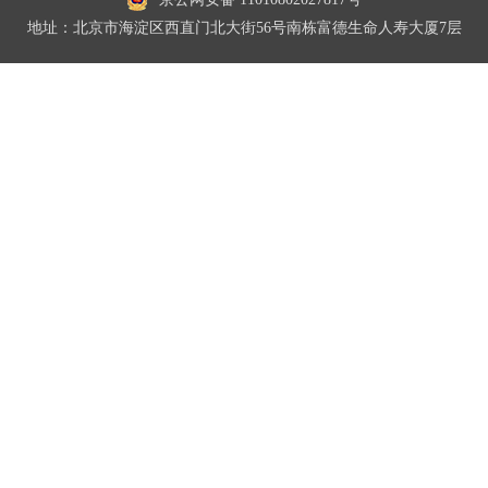
地址：北京市海淀区西直门北大街56号南栋富德生命人寿大厦7层