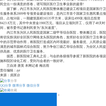
民交出一份满意的答卷，谱写我区医疗卫生事业新的篇章!
据了解，内江市东兴区人民医院整体搬迁建设工程项目是国家医疗卫
生服务体系2009年专项资金建设项目，是内江市首个国家卫生惠民重点项
目。占地50亩，一期建筑面积16535平方米，设床位499张;项目总投资
8423.8万元，其中中央资金1900万元。项目从立项到开工，仅用了48天时
间，被市委书记唐利民誉为“东兴速度”。
内江市东兴区人民医院是国家二级甲等综合医院，整体搬迁后，医院
将切实扮演好全区医疗网络龙头医院的角色，发挥好在全区医疗卫生事业
中的示范带动作用，将医院打造成区内环境最好、服务最优、人民群众最
满意的城市园林式综合医院，努力争创三级乙等综合医院，为全区人民提
供高效、优质的医疗卫生服务。
据悉，新医院竣工典礼之后，与会的各级领导参观了新医院的各项设
施和院区绿化工程，受到与会者的一致好评。
兰自涛 唐英 本网记者 梅吉雨
责任编辑：
zyt
来源：
筑医台
分享
QQ分享
微博分享
微信分享
收藏
>