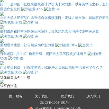
第十一届中国十佳医院建筑设计师访谈丨索慧波：以务实精准之心，造有
温度疗愈空间
4797
34
北京大学人民医院白塔寺综合病房楼项目：赓续古都文脉，赋能医疗新生
4423
40
成都市新都区中医医院三木院区：现代建筑语言演绎传统中医意象
3979
26
重塑退休生活：让自然成为疗愈力量
3857
25
百年老院 “共生式” 焕新升级：揭阳市人民医院改扩建项目
3705
45
门诊增长10倍、住院零增长：MSK等北美顶级癌症中心做对了什么？
3605
27
筑医台资讯APP下载
筑医台资讯
推广服务
关于我们
联系我们
加入我们
京ICP备16044991号
京公网安备 11010802027817号