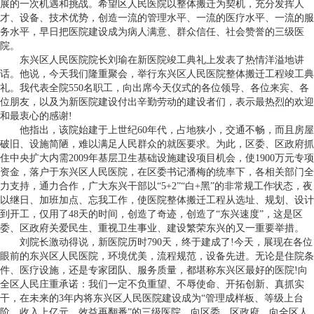
展的一次机遇和挑战。希望区人民医院以整体搬迁为契机，充分发挥人
才、设备、技术优势，创造一流的管理水平、一流的医疗水平、一流的服
务水平，早日把医院建设成为病人满意、群众信任、社会赞誉的三级医
院。
东兴区人民医院院长刘瑜在新医院竣工典礼上发表了热情洋溢地讲
话。他说，今天我们隆重聚会，举行东兴区人民医院整体搬迁工程竣工典
礼。我代表全院550名职工，向出席今天仪式的各位领导、各位来宾、各
位朋友，以及为新医院建设付出辛勤劳动的建设者们，表示最热烈的欢迎
和最衷心的感谢!
他指出，该院始建于上世纪60年代，占地狭小，交通不畅，而且房屋
破旧、设施简陋，难以满足人民群众的就医要求。为此，区委、区政府抓
住中央扩大内需2009年基层卫生基础设施建设项目机会，使1900万元专项
资金，落户于东兴区人民医院，在区委书记潘梅的统率下，各相关部门全
力支持，通力合作，广大东兴干部以“5+2”“白+黑”的非常规工作状态，夜
以继日、加班加点、忘我工作，使医院整体搬迁工程从选址、规划、设计
到开工，仅用了48天的时间，创造了奇迹，创造了“东兴速度”，这是区
委、区政府关爱民生、重视卫生事业、建设繁荣东兴的又一重要举措。
刘院长激动得说，新医院历时790天，终于建成了!今天，展现在各位
眼前的东兴区人民医院，环境优美，流程规范，设备先进。无论是住院条
件、医疗设施，还是专家团队、服务质量，都堪称东兴区最好的医院!向
全区人民庄重承诺：我们一定不负重望、不辱使命、开拓创新、真抓实
干，在未来的3年内将东兴区人民医院建设成为“管理成样板、等级上台
阶、收入上亿元、效益再翻番”的三级医院，向区委、区政府，向全区人