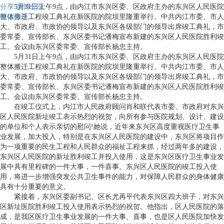
分享
5月31日上午9点，由内江市东兴区委、区政府主办的东兴区人民医院
微博分享
微信分享
整体搬迁工程竣工典礼在新医院的院坝里隆重举行。中共内江市委、市人
大、市政府、市政协的领导以及东兴区各级部门的领导出席竣工典礼，市
委常委、宣传部长、东兴区委书记潘梅宣布新建的东兴区人民医院胜利竣
工。会议由东兴区委常委、宣传部长杨忠主持。
5月31日上午9点，由内江市东兴区委、区政府主办的东兴区人民医院
整体搬迁工程竣工典礼在新医院的院坝里隆重举行。中共内江市委、市人
大、市政府、市政协的领导以及东兴区各级部门的领导出席竣工典礼，市
委常委、宣传部长、东兴区委书记潘梅宣布新建的东兴区人民医院胜利竣
工。会议由东兴区委常委、宣传部长杨忠主持。
在竣工仪式上，内江市人民政府顾问肖和联代表市委、市政府对东兴
区人民医院新址竣工表示热烈的祝贺，向所有参与医院规划、设计、建设
的单位和个人表示亲切的慰问!她说，近年来东兴区高度重视医疗卫生事
业发展，加大投入，特别是在东兴区人民医院的建设中，东兴区将项目作
为一项重要的民生工程和人民群众的福祉工程来抓，经过两年多的建设，
东兴区人民医院的新址胜利竣工并投入使用，这是东兴区医疗卫生事业发
展中具有里程碑的一件大事，一件喜事。东兴区人民医院的竣工投入使
用，将进一步增强突发公共卫生事件的能力，对保障人民群众的身体健康
具有十分重要的意义。
紧接着，东兴区委副书记、区长尤再平代表东兴区四大班子，对东兴
区新址医院胜利竣工投入使用表示热烈的祝贺。他指出，区人民医院的落
成，是我区医疗卫生事业发展的一件大事、喜事，也是区人民医院加快发