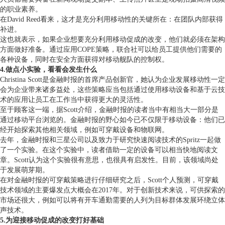
的职业素养。
在David Reed看来，这才是充分利用移动性的关键所在：在团队内部获得
补进。
这也就表示，如果企业想要充分利用移动促成的改变，他们就必须在架构
方面做好准备。通过应用COPE策略，联合社可以给员工提供他们需要的
各种设备，同时在安全方面获得对移动舰队的控制权。
4.做点小实验，看看会发生什么
Christina Scott是金融时报的首席产品创新官，她认为企业发展移动性一定
会为企业带来诸多益处，这些策略应当包括通过使用移动设备和基于云技
术的应用让员工在工作当中获得更大的灵活性。
至于顾客这一端，据Scott介绍，金融时报的读者当中有相当大一部分是
通过移动平台浏览的。金融时报的野心如今已不仅限于移动设备：他们已
经开始探索其他相关领域，例如可穿戴设备和物联网。
去年，金融时报和三星公司以及致力于研究快速阅读技术的Spritz一起做
了一个实验。在这个实验中，读者借助一定的设备可以相当快地阅读文
章。Scott认为这个实验很有意思，也很具有启发性。目前，该领域尚处
于发展萌芽期。
在对金融时报的可穿戴策略进行仔细研究之后，Scott个人预测，可穿戴
技术领域的主要爆发点大概会在2017年。对于创新技术来说，可供探索的
市场还很大，例如可以将有开车通勤需要的人列为目标群体发展环绕立体
声技术。
5.为迎接移动促成的改变打好基础