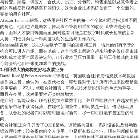
与转变。顾客、供应方、合伙人、员工、分包商、销售渠道以及竞争者之
间的界线变得模糊甚至开始消失，这为企业技术系统创造了一个全新的、
完整的用户社区。
Alastair Behenna解释，这些用户社区当中的每一个个体都同时扮演着不同
的角色。他们也许是顾客，推动着企业聘用哲学的改变;又或许是分包
商，面对人才缺口蜂拥而至;同时也有可能是在数字时代成长起来的新新
人类，习惯并向往一种高度联动的生活与工作方式。
Behenna还表示，这些人被赋予了相同的渠道和工具，借此他们有平等的
机会可以进入市场。而在以前，这个市场上所建立起来的业务仅仅是由规
模和成本这两个因素决定的。IT行业本已压力重重，新的工作模式的出现
可能会给他们带来更加艰巨的挑战。
3.利用强大的架构更好地发展业务
David Reed是Press Association(译者注：英国联合社)负责信息技术与数据
操作的主管，他认为，在当代社会，移动性对于几乎所有行业来说都是至
关重要的 。不过，就联合社而言，可携式技术所扮演的角色尤为重要，
而且在今后，这种重要性还会继续增大。
他介绍，智能设备让联合社更加注重数字化，并且帮助联合社在越发拥挤
的竞争市场中获得优势。在现代新闻业中，时间就是一切。借助移动设
备，联合社的记者们可以随时随地写新闻，尽一切可能地节省宝贵的时
间。
联合社和EE合作开发了COPE策略。该策略涉及到一系列设备以及移动数
据管理技术：设备提供给个人使用，但是所有权归企业。现在的新闻从业
人员都需要具备在新闻现场提交副本、上传照片甚至是现场拍摄高清视频