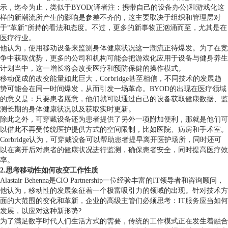
示，迄今为止，类似于BYOD(译者注：携带自己的设备办公)和游戏化这
样的新潮流所产生的影响是参差不齐的，这主要取决于组织和管理层对
于“革新”所持的看法和态度。不过，更多的新事物正汹涌而至，尤其是在
医疗行业。
他认为，使用移动设备来监测身体健康状况这一潮流正待爆发。为了在竞
争中获取优势，更多的公司和机构可能会把游戏化应用于设备与健身养生
计划当中，这一增长将会改变医疗和预防保健的操作模式。
移动促成的改变能量如此巨大，Corbridge甚至相信，不同技术的发展趋
势可能会在同一时间爆发，从而引发一场革命。BYOD的出现在医疗领域
的意义是：只要患者愿意，他们就可以通过自己的设备获取健康数据、监
测长期的身体健康状况以及获取实时更新。
除此之外，可穿戴设备还为患者提供了另外一项附加便利，那就是他们可
以借此不再受传统医护提供方式的空间限制，比如医院、病房和手术室。
Corbridge认为，可穿戴设备可以帮助患者提早离开医护场所，同时还可
以在离开后对患者的健康状况进行监测，确保患者安全，同时提高医疗效
率。
2.思考移动性如何改变工作性质
Alastair Behenna是CIO Partnership一位经验丰富的IT领导者和咨询顾问，
他认为，移动性的发展象征着一个极富吸引力的领域的出现。针对技术方
面的大范围的变化和革新，企业的高级主管们必须思考：IT服务应当如何
发展，以应对这种新形势?
为了满足数字时代人们生活方式的需要，传统的工作模式正在发生着融合