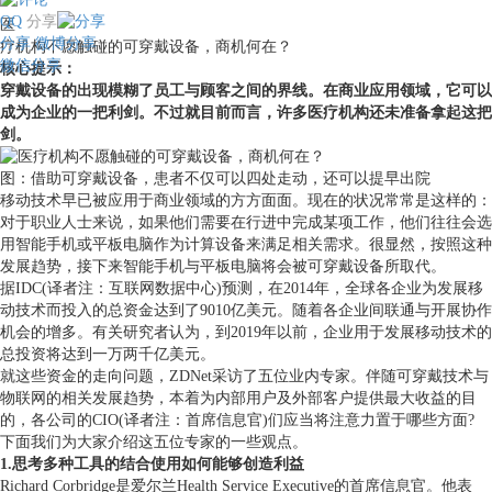
QQ
分享
医
分享
微博分享
疗机构不愿触碰的可穿戴设备，商机何在？
微信分享
核心提示：
穿戴设备的出现模糊了员工与顾客之间的界线。在商业应用领域，它可以
成为企业的一把利剑。不过就目前而言，许多医疗机构还未准备拿起这把
剑。
图：借助可穿戴设备，患者不仅可以四处走动，还可以提早出院
移动技术早已被应用于商业领域的方方面面。现在的状况常常是这样的：
对于职业人士来说，如果他们需要在行进中完成某项工作，他们往往会选
用智能手机或平板电脑作为计算设备来满足相关需求。很显然，按照这种
发展趋势，接下来智能手机与平板电脑将会被可穿戴设备所取代。
据IDC(译者注：互联网数据中心)预测，在2014年，全球各企业为发展移
动技术而投入的总资金达到了9010亿美元。随着各企业间联通与开展协作
机会的增多。有关研究者认为，到2019年以前，企业用于发展移动技术的
总投资将达到一万两千亿美元。
就这些资金的走向问题，ZDNet采访了五位业内专家。伴随可穿戴技术与
物联网的相关发展趋势，本着为内部用户及外部客户提供最大收益的目
的，各公司的CIO(译者注：首席信息官)们应当将注意力置于哪些方面?
下面我们为大家介绍这五位专家的一些观点。
1.思考多种工具的结合使用如何能够创造利益
Richard Corbridge是爱尔兰Health Service Executive的首席信息官。他表