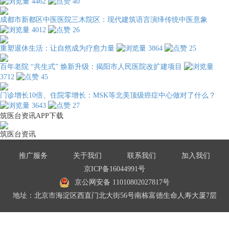
4462
40
成都市新都区中医医院三木院区：现代建筑语言演绎传统中医意象
4012
26
重塑退休生活：让自然成为疗愈力量
3864
25
百年老院 “共生式” 焕新升级：揭阳市人民医院改扩建项目
3712
45
门诊增长10倍、住院零增长：MSK等北美顶级癌症中心做对了什么？
3643
27
筑医台资讯APP下载
筑医台资讯
推广服务
关于我们
联系我们
加入我们
京ICP备16044991号
京公网安备 11010802027817号
地址：北京市海淀区西直门北大街56号南栋富德生命人寿大厦7层