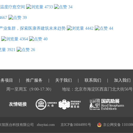
温度疗愈空间
4733
34
4667
39
产业集群，探索医康养建筑未来趋势
4442
44
4364
40
3921
26
服务项目
推广服务
关于我们
联系我们
加入我们
周一至周五（9:00-17:30）
地址：北京市海淀区西直门北大街56号
 北京筑医台科技有限公司
zhuyitai.com
京ICP备16044991号
京公网安备 1101080