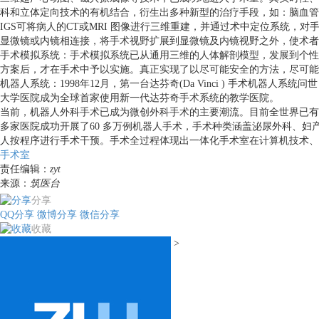
科和立体定向技术的有机结合，衍生出多种新型的治疗手段，如：脑血管
IGS可将病人的CT或MRI 图像进行三维重建，并通过术中定位系统
显微镜或内镜相连接，将手术视野扩展到显微镜及内镜视野之外，使术者
手术模拟系统：手术模拟系统已从通用三维的人体解剖模型，发展到个性
方案后，才在手术中予以实施。真正实现了以尽可能安全的方法，尽可能
机器人系统：1998年12月，第一台达芬奇(Da Vinci ) 手术
大学医院成为全球首家使用新一代达芬奇手术系统的教学医院。
当前，机器人外科手术已成为微创外科手术的主要潮流。目前全世界已有33
多家医院成功开展了60 多万例机器人手术，手术种类涵盖泌尿外科、
人按程序进行手术干预。手术全过程体现出一体化手术室在计算机技术、
手术室
责任编辑：
zyt
来源：
筑医台
分享
QQ分享
微博分享
微信分享
收藏
>