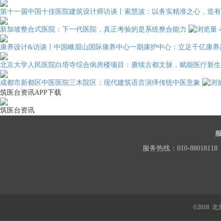
第十一届中国十佳医院建筑设计师访谈丨索慧波：以务实精准之心，造有
新加坡整合式医院：下一代医院，真正考验的是系统整合能力
康养设计&访谈丨中国峨眉山国际康养中心一期康护中心：立足千亿康养
北京大学人民医院白塔寺综合病房楼项目：赓续古都文脉，赋能医疗新生
成都市新都区中医医院三木院区：现代建筑语言演绎传统中医意象
筑医台资讯APP下载
筑医台资讯
服务热线：010-88018118
©2018