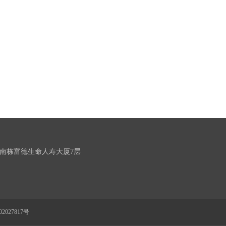
南栋富德生命人寿大厦7层
2027817号