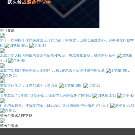
热门资讯
第十一届中国十佳医院建筑设计师访谈丨索慧波：以务实精准之心，造有温度疗愈空
间
4838
34
北京大学人民医院白塔寺综合病房楼项目：赓续古都文脉，赋能医疗新生
4461
40
成都市新都区中医医院三木院区：现代建筑语言演绎传统中医意象
4012
26
重塑退休生活：让自然成为疗愈力量
3864
25
百年老院 “共生式” 焕新升级：揭阳市人民医院改扩建项目
3712
45
门诊增长10倍、住院零增长：MSK等北美顶级癌症中心做对了什么？
3643
27
筑医台资讯APP下载
筑医台资讯