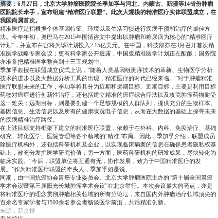
分享
摘要：6月27日，北京大学肿瘤医院院长季加孚与河北、内蒙古、新疆等14省份肿瘤
医院院长牵手，宣布组建“精准医疗联盟”。此次大规模的精准医疗实体联盟成立，在
我国尚属首次。
精准医疗是指根据个体基因特征、环境以及生活习惯进行疾病干预和治疗的最佳方
法。今年年初，奥巴马在2015年国情咨文中提出以肿瘤和糖尿病为核心的“精准医疗
计划”，并宣布白宫将为该计划投入2.15亿美元。在中国，科技部亦在3月召开首次精
准医学战略专家会议；更有科学家公开透露，中国版精准医学计划正在酝酿；国务院
亦准备把精准医学整合到十三五规划中。
季加孚教授在联盟成立仪式上说，“随着人类基因组测序技术的革新、生物医学分析
技术的进步以及大数据分析工具的出现，精准医疗的时代已经来临。”对于肿瘤精准
医疗联盟未来的工作，季加孚将其分为近期和远期目标。近期目标，主要是利用目标
药物对癌症进行创新性治疗，还包括建立精准的癌症综合疗法以及攻克肿瘤药物耐受
这一难关；远期目标，则是要创建一个足够规模的人群队列，提供充分的生物样本、
基因信息、生活信息以及所有的健康状况电子信息，从而在大数据的基础上探寻未来
的疾病精准治疗路径。
在上述目标支持框架下建立的精准医疗联盟，依赖于在外科、内科、免疫治疗、基础
研究、转化医学、医院管理等各个领域的“精准”布局。因此，季加孚介绍，联盟成员
除医疗机构外，还包括科研机构及企业，以实现临床病案的信息在确保患者隐私权基
础上，被充分发掘医学研究价值；另一方面，医药科研机构的研发成果，尽快转化为
临床实践。“今后，联盟单位将互通有无，协作发展，致力于中国精准医疗的发
展。”作为精准医疗联盟的牵头人，季加孚如是说。
同期，由中国抗癌协会胃癌专业委员会、北京大学肿瘤医院主办的“第十届全国胃癌
学术会议暨第三届阳光长城肿瘤学术会议”在北京举行。本次会议最大的亮点，亦是
将精准医疗的理念贯彻肿瘤相关领域的所有分论坛，来自国内外肿瘤治疗领域顶尖的
百余名专家学者与1500余名参会者畅谈医学前沿，共话精准创新。
来源：新京报