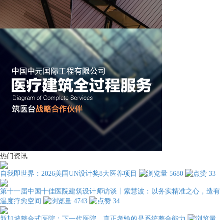
热门资讯
自我即世界：2026美国UN设计奖8大医养项目
5680
33
第十一届中国十佳医院建筑设计师访谈丨索慧波：以务实精准之心，造有
温度疗愈空间
4743
34
新加坡整合式医院：下一代医院，真正考验的是系统整合能力