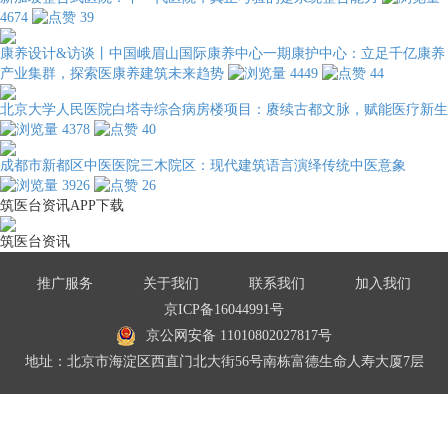
4674
39
康养设计&访谈丨中国峨眉山国际康养中心一期康护中心：立足千亿康养
产业集群，探索医康养建筑未来趋势
4449
44
北京大学人民医院白塔寺综合病房楼项目：赓续古都文脉，赋能医疗新生
4378
40
成都市新都区中医医院三木院区：现代建筑语言演绎传统中医意象
3926
26
筑医台资讯APP下载
筑医台资讯
推广服务
关于我们
联系我们
加入我们
京ICP备16044991号
京公网安备 11010802027817号
地址：北京市海淀区西直门北大街56号南栋富德生命人寿大厦7层