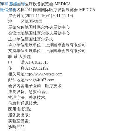
分享
2011德国国际医疗设备展览会-MEDICA
微博分享
微信分享
展会名称2011德国国际医疗设备展览会-MEDICA
展会时间(2011-11-16)至(2011-11-19)
地 区德国·德国
展馆名称德国杜塞尔多夫展览中心
会议地址德国杜塞尔多夫展览中心
主办单位德国杜塞尔多夫
承办单位组展单位：上海国卓会展有限公司
支持单位组展单位：上海国卓会展有限公司
联 系 人姜超
电 话021-61823513
传 真021-29032192
相关网址http://www.wstzcj.com
邮件地址expogz@163.com
会议内容电子医药、医疗技术;
康复设备、急救药 品;
物理疗法、整形技术;
信息和通讯技术;
医用 纺织品;
服务及出版;
实验室设备;
诊断产品;