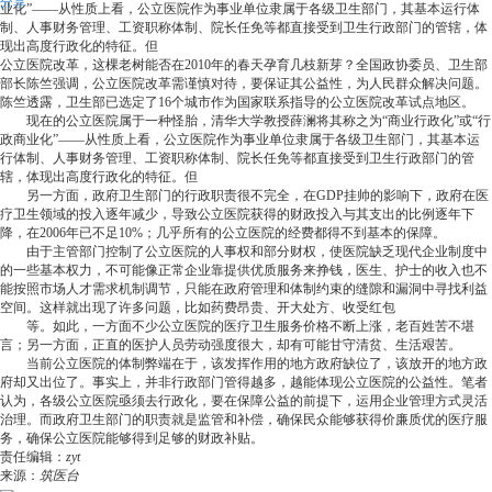
分享
业化”――从性质上看，公立医院作为事业单位隶属于各级卫生部门，其基本运行体
制、人事财务管理、工资职称体制、院长任免等都直接受到卫生行政部门的管辖，体
现出高度行政化的特征。但
公立医院改革，这棵老树能否在2010年的春天孕育几枝新芽？全国政协委员、卫生部
部长陈竺强调，公立医院改革需谨慎对待，要保证其公益性，为人民群众解决问题。
陈竺透露，卫生部已选定了16个城市作为国家联系指导的公立医院改革试点地区。
现在的公立医院属于一种怪胎，清华大学教授薛澜将其称之为“商业行政化”或“行
政商业化”――从性质上看，公立医院作为事业单位隶属于各级卫生部门，其基本运
行体制、人事财务管理、工资职称体制、院长任免等都直接受到卫生行政部门的管
辖，体现出高度行政化的特征。但
另一方面，政府卫生部门的行政职责很不完全，在GDP挂帅的影响下，政府在医
疗卫生领域的投入逐年减少，导致公立医院获得的财政投入与其支出的比例逐年下
降，在2006年已不足10%；几乎所有的公立医院的经费都得不到基本的保障。
由于主管部门控制了公立医院的人事权和部分财权，使医院缺乏现代企业制度中
的一些基本权力，不可能像正常企业靠提供优质服务来挣钱，医生、护士的收入也不
能按照市场人才需求机制调节，只能在政府管理和体制约束的缝隙和漏洞中寻找利益
空间。这样就出现了许多问题，比如药费昂贵、开大处方、收受红包
等。如此，一方面不少公立医院的医疗卫生服务价格不断上涨，老百姓苦不堪
言；另一方面，正直的医护人员劳动强度很大，却有可能甘守清贫、生活艰苦。
当前公立医院的体制弊端在于，该发挥作用的地方政府缺位了，该放开的地方政
府却又出位了。事实上，并非行政部门管得越多，越能体现公立医院的公益性。笔者
认为，各级公立医院亟须去行政化，要在保障公益的前提下，运用企业管理方式灵活
治理。而政府卫生部门的职责就是监管和补偿，确保民众能够获得价廉质优的医疗服
务，确保公立医院能够得到足够的财政补贴。
责任编辑：
zyt
来源：
筑医台