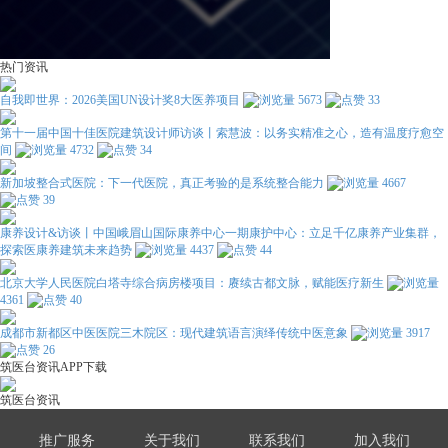
热门资讯
自我即世界：2026美国UN设计奖8大医养项目
5673
33
第十一届中国十佳医院建筑设计师访谈丨索慧波：以务实精准之心，造有温度疗愈空
间
4732
34
新加坡整合式医院：下一代医院，真正考验的是系统整合能力
4667
39
康养设计&访谈丨中国峨眉山国际康养中心一期康护中心：立足千亿康养产业集群，
探索医康养建筑未来趋势
4437
44
北京大学人民医院白塔寺综合病房楼项目：赓续古都文脉，赋能医疗新生
4361
40
成都市新都区中医医院三木院区：现代建筑语言演绎传统中医意象
3917
26
筑医台资讯APP下载
筑医台资讯
推广服务
关于我们
联系我们
加入我们