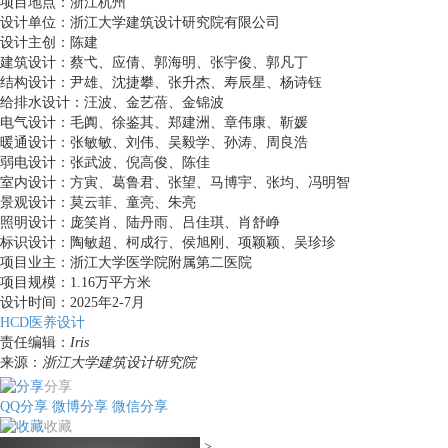
项目地点：浙江杭州
设计单位：浙江大学建筑设计研究院有限公司
设计主创：陈建
建筑设计：蔡弋、应倩、郭海明、张宇俊、郭凡丁
结构设计：尹雄、沈捷攀、张升杰、寿辰星、杨诗钰
给排水设计：汪波、金艺蓓、金锦波
电气设计：毛阗、徐鉴其、郑建洲、章伟康、靳媛
暖通设计：张敏敏、刘伟、吴毅学、孙涛、周良浩
弱电设计：张武波、倪高俊、陈佳
室内设计：方寅、葛鲁君、张望、马博宇、张均、冯明智
景观设计：莫云菲、童亮、朱亮
照明设计：庞笑肖、陆丹雨、吕佳琪、肖舒峥
标识设计：陶敏超、柯成行、侯旭刚、项颖颖、吴珍珍
项目业主：浙江大学医学院附属第二医院
项目规模：1.16万平方米
设计时间：2025年2-7月
HCD医养设计
责任编辑：
Iris
来源：
浙江大学建筑设计研究院
分享
QQ分享
微博分享
微信分享
收藏
>