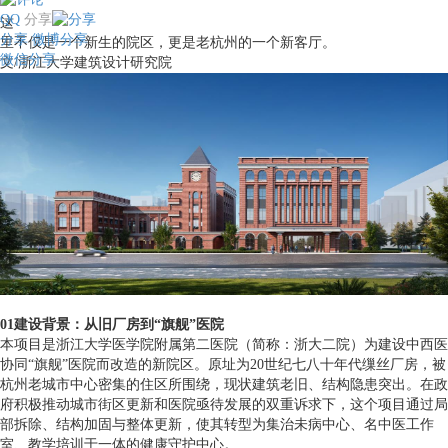
QQ
分享
这
分享
微博分享
里不仅是一个新生的院区，更是老杭州的一个新客厅。
微信分享
文/浙江大学建筑设计研究院
01建设背景：从旧厂房到“旗舰”医院
本项目是浙江大学医学院附属第二医院（简称：浙大二院）为建设中西医
协同“旗舰”医院而改造的新院区。原址为20世纪七八十年代缫丝厂房，被
杭州老城市中心密集的住区所围绕，现状建筑老旧、结构隐患突出。在政
府积极推动城市街区更新和医院亟待发展的双重诉求下，这个项目通过局
部拆除、结构加固与整体更新，使其转型为集治未病中心、名中医工作
室、教学培训于一体的健康守护中心。