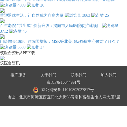
4009
26
重塑退休生活：让自然成为疗愈力量
3863
25
百年老院 “共生式” 焕新升级：揭阳市人民医院改扩建项目
3712
45
门诊增长10倍、住院零增长：MSK等北美顶级癌症中心做对了什么？
3639
27
筑医台资讯APP下载
筑医台资讯
推广服务
关于我们
联系我们
加入我们
京ICP备16044991号
京公网安备 11010802027817号
地址：北京市海淀区西直门北大街56号南栋富德生命人寿大厦7层