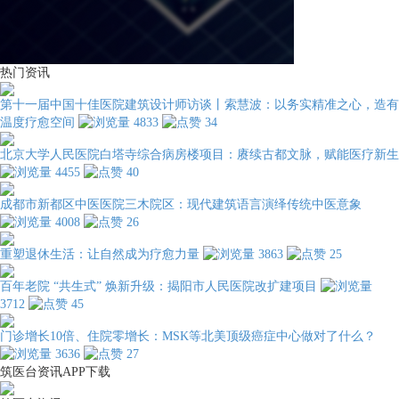
热门资讯
第十一届中国十佳医院建筑设计师访谈丨索慧波：以务实精准之心，造有
温度疗愈空间
4833
34
北京大学人民医院白塔寺综合病房楼项目：赓续古都文脉，赋能医疗新生
4455
40
成都市新都区中医医院三木院区：现代建筑语言演绎传统中医意象
4008
26
重塑退休生活：让自然成为疗愈力量
3863
25
百年老院 “共生式” 焕新升级：揭阳市人民医院改扩建项目
3712
45
门诊增长10倍、住院零增长：MSK等北美顶级癌症中心做对了什么？
3636
27
筑医台资讯APP下载