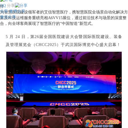
QQ
分享
作
分享
微博分享
为智慧医院建设领军者的艾信智慧医疗，携智慧医院全场景自动化解决方
微信分享
案及科技运维服务重磅亮相A6VV15展位，通过前沿技术与场景的深度整
合，向全球客商展现了智慧医疗的“中国智造”新范式。
5 月 24 日，第26届全国医院建设大会暨国际医院建设、装备
及管理展览会（CHCC2025）于武汉国际博览中心盛大启幕！