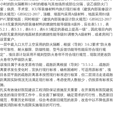
小时的防火隔断和1小时的楼板与其他场所或部位分隔，设乙级防火门
窗；病房、手术室、ICU等装修材料均执行现行标准《建筑内部装修设计
防火规范》GB50222-2017，顶棚、墙面均采用A级材料，地面采用B1级
PVC塑胶地面；同时根据“《建筑内部装修设计防火规范》GB50222-2017
4.0.8无窗房间内部装修材料的燃烧性能等级除A级外，应在表5.1.1，表
5.2.1，表5.3.1，表6.0.1，表6.0.5规定的基础上提高一级”，因此项目内的
内部无窗房间的地面材质的燃烧性能等级B1调整为A级材料，或者房间门
设置窗户。
一层中庭入口大厅上空采用的防火隔断，根据《导则》3.6.2要求“防火卷
帘可靠性、耐火极限、防烟性能、型号反馈功能等性能应符合现行规
定”，项目原计划采用不规则型防火卷帘不符合现行规范，现取消更改防
火卷帘为甲级防火窗。
该项目属于未改变原有功能，疏散距离根据《导则》“3.5.1-2......疏散距
离要求发生变化时，宜执行现行标准，确有困难时，可适用原标准”，项
目各层平面的疏散距离基本按照现行标准进行核算，但二层清洁走道疏散
距离因实际情况无法满足现行标准，考虑使用人数较少，仍按原有标准实
施。
扎实有效做好医院建设工程消防保证措施至关重要，在开展既有医院建筑
改造的项目管理工作中，应全面了解现状、确定需求的可行性，熟悉新旧
规范，尊重历史和现状，综合考虑新旧规范的差异，改造中以不降低原有
建筑消防标准为底限实施项目的可行性。