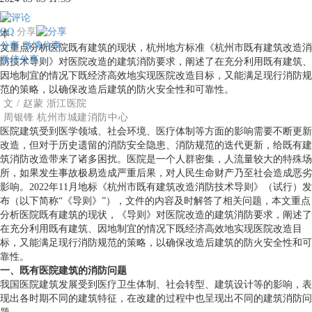
QQ
分享
本
分享
微博分享
文重点分析医院既有建筑的现状，杭州地方标准《杭州市既有建筑改造消
微信分享
防技术导则》对医院改造的建筑消防要求，阐述了在充分利用既有建筑、
因地制宜的情况下既经济高效地实现医院改造目标，又能满足现行消防规
范的策略，以确保改造后建筑的防火安全性和可靠性。
文 / 赵蒙 浙江医院
周银锋 杭州市城建消防中心
医院建筑受到医学领域、社会环境、医疗体制等方面的影响需要不断更新
改造，但对于历史遗留的消防安全隐患、消防规范的迭代更新，给既有建
筑消防改造带来了诸多困扰。医院是一个人群密集，人流量较大的特殊场
所，如果发生事故极易造成严重后果，对人民生命财产乃至社会造成恶劣
影响。2022年11月地标《杭州市既有建筑改造消防技术导则》（试行）发
布（以下简称“《导则》”），文件的内容及时解答了相关问题，本文重点
分析医院既有建筑的现状，《导则》对医院改造的建筑消防要求，阐述了
在充分利用既有建筑、因地制宜的情况下既经济高效地实现医院改造目
标，又能满足现行消防规范的策略，以确保改造后建筑的防火安全性和可
靠性。
一、既有医院建筑的消防问题
我国医院建筑发展受到医疗卫生体制、社会转型、建筑设计等的影响，表
现出各时期不同的建筑特征，在改建的过程中也呈现出不同的建筑消防问