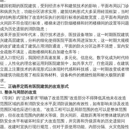
题。
建国初期的医院建筑，受到经济水平和建筑技术的影响，平面布局以门诊
和病房为主，功能分区讲求实用，建筑结构形式大多采用砖混框架，当时
的结构形式限制了改造时应执行的现行标准的疏散宽度，总平面布局的防
火间距不符合现行标准，楼梯未进行防烟楼梯和封闭楼梯间的设置等问题
成为历史遗留的消防隐患；
改革开放至90年代末，医疗技术进步、医技设备增加，这一时期医院建筑
兴建高层建筑，分科的细化使得医院平面布局进深加大，这一时期大规模
的改扩建造成了建筑占用消防通道，平面的防火分区边界不清楚，室内安
全疏散不满足，疏散楼梯间私自加建仓库等；
进入21世纪后，我国经济高速发展，多元化、信息化、数字化成为时代特
征，人性化的理念被运用到医院建筑中，如共享大厅、疗愈花园，在建筑
立面上注重技术的表现形式以体现时代感和科技感，这一时期改变或者增
加建筑功能忽视了相应装饰材料、设备构件的燃烧性能和耐火极限的要
求。
二、正确界定既有医院建筑的改造形式
1. 整体与局部的改造
《导则》的“总体要求”明确了改造范围“改造部分不得降低其他未在改造
范围区域的原有消防安全水平及消防设施的有效性，如有影响未涉及改造
范围区域也应进行改造。”改造工程可以是局部范围的也可以是整体范围
的，但在改造范围内的耐火等级、防火间距、疏散距离等对整体建筑的消
防安全水平有破坏时应扩大改造范围，并完善和升级原有的历史遗留问
题。改建时宜执行现行规范，但对于原使用功能、内部分隔、火灾危险性