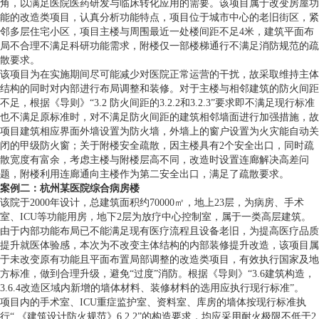
角，以满足医院医药研发与临床转化应用的需要。该项目属于改变房屋功
能的改造类项目，认真分析功能特点，项目位于城市中心的老旧街区，紧
邻多层住宅小区，项目主楼与周围最近一处楼间距不足4米，建筑平面布
局不合理不满足科研功能需求，附楼仅一部楼梯通行不满足消防规范的疏
散要求。
该项目为在实施期间尽可能减少对医院正常运营的干扰，故采取维持主体
结构的同时对内部进行布局调整和装修。对于主楼与相邻建筑的防火间距
不足，根据《导则》“3.2 防火间距的3.2.2和3.2.3”要求即不满足现行标准
也不满足原标准时，对不满足防火间距的建筑相邻墙面进行加强措施，故
项目建筑相应界面外墙设置为防火墙，外墙上的窗户设置为火灾能自动关
闭的甲级防火窗；关于附楼安全疏散，因主楼具有2个安全出口，同时疏
散宽度有富余，考虑主楼与附楼层高不同，改造时设置连廊解决高差问
题，附楼利用连廊通向主楼作为第二安全出口，满足了疏散要求。
案例二：杭州某医院综合病房楼
该院于2000年设计，总建筑面积约70000㎡，地上23层，为病房、手术
室、ICU等功能用房，地下2层为放疗中心控制室，属于一类高层建筑。
由于内部功能布局已不能满足现有医疗流程且设备老旧，为提高医疗品质
提升就医体验感，本次为不改变主体结构的内部装修提升改造，该项目属
于未改变原有功能且平面布置局部调整的改造类项目，有效执行国家及地
方标准，做到合理升级，避免“过度”消防。根据《导则》“3.6建筑构造，
3.6.4改造区域内新增的墙体材料、装修材料的选用应执行现行标准”。
项目内的手术室、ICU重症监护室、资料室、库房的墙体按现行标准执
行“ 《建筑设计防火规范》6.2.2”的构造要求，均应采用耐火极限不低于2