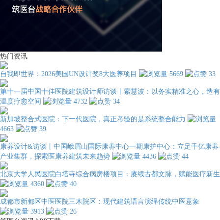
热门资讯
自我即世界：2026美国UN设计奖8大医养项目
5669
33
第十一届中国十佳医院建筑设计师访谈丨索慧波：以务实精准之心，造有
温度疗愈空间
4732
34
新加坡整合式医院：下一代医院，真正考验的是系统整合能力
4663
39
康养设计&访谈丨中国峨眉山国际康养中心一期康护中心：立足千亿康养
产业集群，探索医康养建筑未来趋势
4436
44
北京大学人民医院白塔寺综合病房楼项目：赓续古都文脉，赋能医疗新生
4360
40
成都市新都区中医医院三木院区：现代建筑语言演绎传统中医意象
3913
26