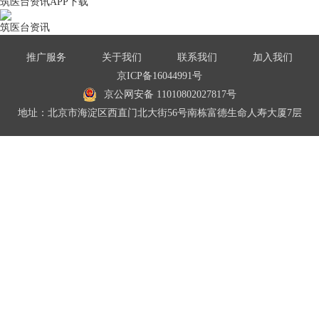
筑医台资讯APP下载
筑医台资讯
推广服务
关于我们
联系我们
加入我们
京ICP备16044991号
京公网安备 11010802027817号
地址：北京市海淀区西直门北大街56号南栋富德生命人寿大厦7层