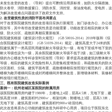
未发生改变的改造，《导则》提出可酌情沿用原标准，如防火分隔措施、
防火卷帘、消防救援窗口、消防水泵、消控室、柴油发电机、变电所，这
为解决改造难点问题提供了政府文件支持。
2. 改变建筑性质的消防平面布局要点
对于改变医院建筑性质的改造项目应执行新规范，如门诊改办公、办公改
医技等，其中有些改变建筑性质是功能需要，功能改变后相应的耐火等
级、防火分区、疏散距离都应重新核算。
医院建筑根据《建筑设计防火规范》（GB 50016-2014）2018年版和《综
合医院建筑设计规范》（GB 51039-2014）规定，建筑高度大于24米的医
院建筑属于一类高层民用建筑耐火等级设为一级，有地下室或半地下室的
耐火等级也设为一级，其余医院建筑耐火等级不低于2级，如三级耐火等
级的办公楼改为专科诊室时应按照《导则》要求提高改建建筑的整体耐火
等级，相应的建筑火灾危险性和人员密集程度增加后，和疏散相关的防火
分区面积、分隔、建筑平面布置、疏散楼梯都应按照现行规范执行，若原
楼梯为敞开楼梯间应改成封闭楼梯间并整体改造，新增墙体材料、装修材
料按现行规范执行。
三、既有医院建筑改造实际案例
案例一：杭州老城区某医院的附属用房
该医院附属用房约建于1980年，主楼地上4层，层高4.5米，无地下室，建
筑高度18米，建筑面积约2900㎡，框架结构；附楼地上3层，层高3.3米，
无地下室，建筑高度10米，建筑面积约900㎡砖混结构。
此次改造将原办公功能的建筑改造为科研中心用房，项目位于医院东北