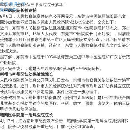
分享
微博分享
年以来，已有8位三甲医院院长落马！
微信分享
三甲医院院长被逮捕
6月6日，人民检察院案件信息公开网显示，东莞市中医院原院长郑志文，
因涉嫌受贿罪近日被东莞市人民检察院依法批准逮捕。全文如下：
近日，东莞市人民检察院依法批准逮捕东莞市中医院原院长郑志文。郑志
文原系东莞市15、16届人大代表、东莞市中医院院长（正处级），因涉嫌
受贿罪于5月17日被东莞市第三市区人民检察院立案侦查，5月24日呈请东
莞市人民检察院批准逮捕。经审查，东莞市人民检察院对郑志文作出决定
逮捕决定。
据了解，东莞市中医院于1995年被评定为三级甲等中医医院和广东省示范
中医医院。
据不完全统计，这是今年以来第8位落马的三甲医院院长。
荆州市荆州区妇幼保健院院长
人民检察院案件信息公开网6月1日发布，荆州市检察机关依法依法对姚军
决定逮捕。近日，荆州市人民检察院依法对荆州市荆州区妇幼保健医院院
长姚军以涉嫌受贿罪决定逮捕。案件正在进一步办理中。
公开资料显示：荆州市妇幼保健院（荆州市儿童医院）是1984年由联合国
儿童基金会援助而建立的集医疗、科研、教学、预防、康复为一体的三级
甲等优秀妇幼保健院。
赣南医学院第一附属医院院长
4月17日，江西赣州市纪委发布公告：赣南医学院第一附属医院党委副书
记、院长邱悦群涉嫌严重违纪，目前正接受组织审查。