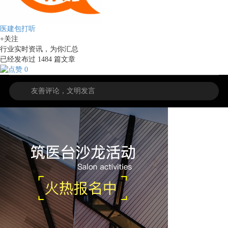
医建包打听
+关注
行业实时资讯，为你汇总
已经发布过
1484
篇文章
0