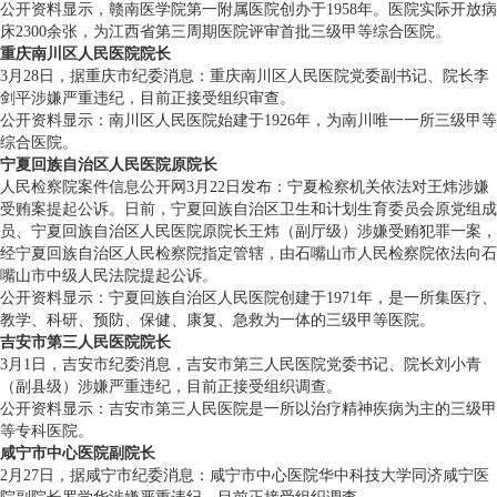
公开资料显示，赣南医学院第一附属医院创办于1958年。医院实际开放病
床2300余张，为江西省第三周期医院评审首批三级甲等综合医院。
重庆南川区人民医院院长
3月28日，据重庆市纪委消息：重庆南川区人民医院党委副书记、院长李
剑平涉嫌严重违纪，目前正接受组织审查。
公开资料显示：南川区人民医院始建于1926年，为南川唯一一所三级甲等
综合医院。
宁夏回族自治区人民医院原院长
人民检察院案件信息公开网3月22日发布：宁夏检察机关依法对王炜涉嫌
受贿案提起公诉。日前，宁夏回族自治区卫生和计划生育委员会原党组成
员、宁夏回族自治区人民医院原院长王炜（副厅级）涉嫌受贿犯罪一案，
经宁夏回族自治区人民检察院指定管辖，由石嘴山市人民检察院依法向石
嘴山市中级人民法院提起公诉。
公开资料显示：宁夏回族自治区人民医院创建于1971年，是一所集医疗、
教学、科研、预防、保健、康复、急救为一体的三级甲等医院。
吉安市第三人民医院院长
3月1日，吉安市纪委消息，吉安市第三人民医院党委书记、院长刘小青
（副县级）涉嫌严重违纪，目前正接受组织调查。
公开资料显示：吉安市第三人民医院是一所以治疗精神疾病为主的三级甲
等专科医院。
咸宁市中心医院副院长
2月27日，据咸宁市纪委消息：咸宁市中心医院华中科技大学同济咸宁医