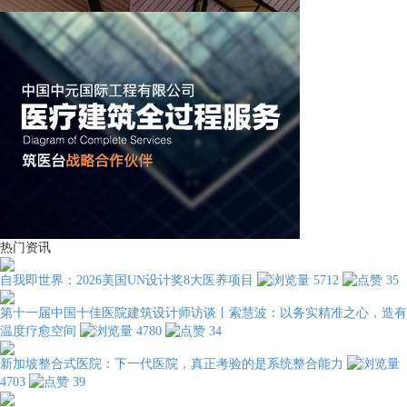
热门资讯
自我即世界：2026美国UN设计奖8大医养项目
5712
35
第十一届中国十佳医院建筑设计师访谈丨索慧波：以务实精准之心，造有
温度疗愈空间
4780
34
新加坡整合式医院：下一代医院，真正考验的是系统整合能力
4703
39