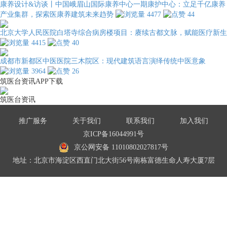
康养设计&访谈丨中国峨眉山国际康养中心一期康护中心：立足千亿康养
产业集群，探索医康养建筑未来趋势
4477
44
北京大学人民医院白塔寺综合病房楼项目：赓续古都文脉，赋能医疗新生
4415
40
成都市新都区中医医院三木院区：现代建筑语言演绎传统中医意象
3964
26
筑医台资讯APP下载
筑医台资讯
推广服务
关于我们
联系我们
加入我们
京ICP备16044991号
京公网安备 11010802027817号
地址：北京市海淀区西直门北大街56号南栋富德生命人寿大厦7层