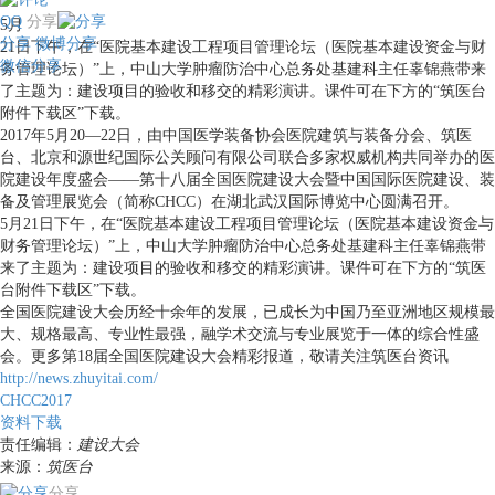
QQ
分享
5月
分享
微博分享
21日下午，在“医院基本建设工程项目管理论坛（医院基本建设资金与财
微信分享
务管理论坛）”上，中山大学肿瘤防治中心总务处基建科主任辜锦燕带来
了主题为：建设项目的验收和移交的精彩演讲。课件可在下方的“筑医台
附件下载区”下载。
2017年5月20—22日，由中国医学装备协会医院建筑与装备分会、筑医
台、北京和源世纪国际公关顾问有限公司联合多家权威机构共同举办的医
院建设年度盛会——第十八届全国医院建设大会暨中国国际医院建设、装
备及管理展览会（简称CHCC）在湖北武汉国际博览中心圆满召开。
5月21日下午，在“医院基本建设工程项目管理论坛（医院基本建设资金与
财务管理论坛）”上，中山大学肿瘤防治中心总务处基建科主任辜锦燕带
来了主题为：建设项目的验收和移交的精彩演讲。课件可在下方的“筑医
台附件下载区”下载。
全国医院建设大会历经十余年的发展，已成长为中国乃至亚洲地区规模最
大、规格最高、专业性最强，融学术交流与专业展览于一体的综合性盛
会。更多第18届全国医院建设大会精彩报道，敬请关注筑医台资讯
http://news.zhuyitai.com/
CHCC2017
资料下载
责任编辑：
建设大会
来源：
筑医台
分享