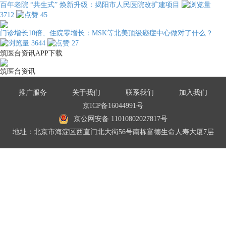
百年老院 “共生式” 焕新升级：揭阳市人民医院改扩建项目
3712
45
门诊增长10倍、住院零增长：MSK等北美顶级癌症中心做对了什么？
3644
27
筑医台资讯APP下载
筑医台资讯
推广服务
关于我们
联系我们
加入我们
京ICP备16044991号
京公网安备 11010802027817号
地址：北京市海淀区西直门北大街56号南栋富德生命人寿大厦7层