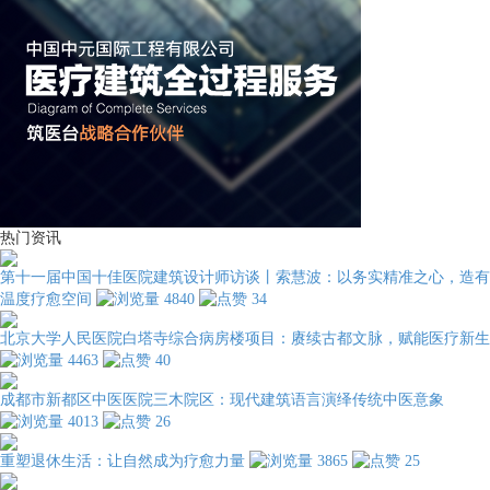
热门资讯
第十一届中国十佳医院建筑设计师访谈丨索慧波：以务实精准之心，造有
温度疗愈空间
4840
34
北京大学人民医院白塔寺综合病房楼项目：赓续古都文脉，赋能医疗新生
4463
40
成都市新都区中医医院三木院区：现代建筑语言演绎传统中医意象
4013
26
重塑退休生活：让自然成为疗愈力量
3865
25