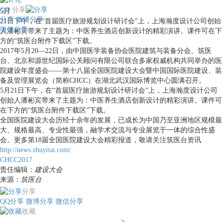
QQ
分享
5月
分享
微博分享
21日下午，在“首届医疗旅游规划设计研讨会”上，上海瀚度设计公司创始
微信分享
人潘彬宾带来了主题为：中医养生酒店创新设计的精彩演讲。课件可在下
方的“筑医台附件下载区”下载。
2017年5月20—22日，由中国医学装备协会医院建筑与装备分会、筑医
台、北京和源世纪国际公关顾问有限公司联合多家权威机构共同举办的医
院建设年度盛会——第十八届全国医院建设大会暨中国国际医院建设、装
备及管理展览会（简称CHCC）在湖北武汉国际博览中心圆满召开。
5月21日下午，在“首届医疗旅游规划设计研讨会”上，上海瀚度设计公司
创始人潘彬宾带来了主题为：中医养生酒店创新设计的精彩演讲。课件可
在下方的“筑医台附件下载区”下载。
全国医院建设大会历经十余年的发展，已成长为中国乃至亚洲地区规模最
大、规格最高、专业性最强，融学术交流与专业展览于一体的综合性盛
会。更多第18届全国医院建设大会精彩报道，敬请关注筑医台资讯
http://news.zhuyitai.com/
CHCC2017
责任编辑：
建设大会
来源：
筑医台
分享
QQ分享
微博分享
微信分享
收藏
>