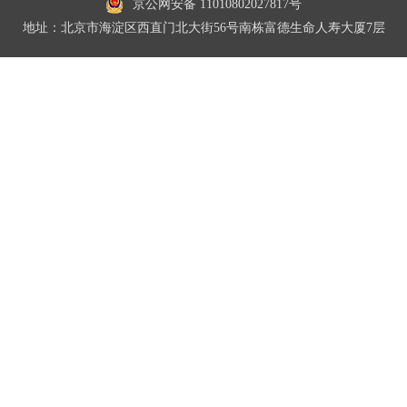
京公网安备 11010802027817号
地址：北京市海淀区西直门北大街56号南栋富德生命人寿大厦7层