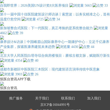
自我即世界：2026美国UN设计奖8大医养项目
5663
33
第十一届中国十佳医院建筑设计师访谈丨索慧波：以务实精准之心，造有
温度疗愈空间
4725
34
新加坡整合式医院：下一代医院，真正考验的是系统整合能力
4662
39
康养设计&访谈丨中国峨眉山国际康养中心一期康护中心：立足千亿康养
产业集群，探索医康养建筑未来趋势
4430
44
北京大学人民医院白塔寺综合病房楼项目：赓续古都文脉，赋能医疗新生
4354
40
成都市新都区中医医院三木院区：现代建筑语言演绎传统中医意象
3903
26
筑医台资讯APP下载
筑医台资讯
推广服务
关于我们
联系我们
加入我们
京ICP备16044991号