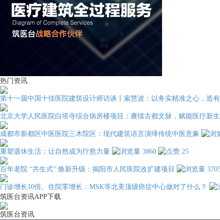
热门资讯
第十一届中国十佳医院建筑设计师访谈丨索慧波：以务实精准之心，造有
北京大学人民医院白塔寺综合病房楼项目：赓续古都文脉，赋能医疗新生
成都市新都区中医医院三木院区：现代建筑语言演绎传统中医意象
重塑退休生活：让自然成为疗愈力量
3860
25
百年老院 “共生式” 焕新升级：揭阳市人民医院改扩建项目
370
门诊增长10倍、住院零增长：MSK等北美顶级癌症中心做对了什么？
筑医台资讯APP下载
筑医台资讯