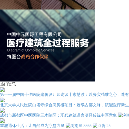
热门资讯
第十一届中国十佳医院建筑设计师访谈丨索慧波：以务实精准之心，造有
北京大学人民医院白塔寺综合病房楼项目：赓续古都文脉，赋能医疗新生
成都市新都区中医医院三木院区：现代建筑语言演绎传统中医意象
重塑退休生活：让自然成为疗愈力量
3865
25