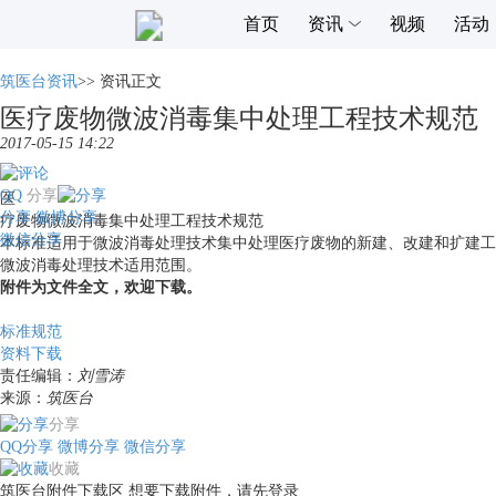
首页
资讯
视频
活动
筑医台资讯
>>
资讯正文
医疗废物微波消毒集中处理工程技术规范
2017-05-15 14:22
QQ
分享
医
分享
微博分享
疗废物微波消毒集中处理工程技术规范
微信分享
本标准适用于微波消毒处理技术集中处理医疗废物的新建、改建和扩建工
微波消毒处理技术适用范围。
附件为文件全文，欢迎下载。
标准规范
资料下载
责任编辑：
刘雪涛
来源：
筑医台
分享
QQ分享
微博分享
微信分享
收藏
筑医台附件下载区
想要下载附件，请先
登录