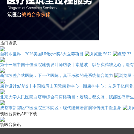
热门资讯
自我即世界：2026美国UN设计奖8大医养项目
5672
33
第十一届中国十佳医院建筑设计师访谈丨索慧波：以务实精准之心，造有
新加坡整合式医院：下一代医院，真正考验的是系统整合能力
康养设计&访谈丨中国峨眉山国际康养中心一期康护中心：立足千亿康养
北京大学人民医院白塔寺综合病房楼项目：赓续古都文脉，赋能医疗新生
成都市新都区中医医院三木院区：现代建筑语言演绎传统中医意象
筑医台资讯APP下载
筑医台资讯