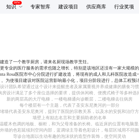
知识
专家智库
建设项目
供应商库
行业奖项
建造了一个教学厨房，请来名厨现场教学烹饪。
更专业的医疗服务的需求也随之增长，特别是该地区还没有一家大规模的
anta Rosa医院市中心分院进行扩建改造，将现有的成人和儿科医院改
0平米）。为使项目建设对医院运营影响最小化，项目分阶段进行，总体工程预计
设计团队希望通过这个设计来提醒患者及家属重视并养成健康的膳食习惯
病房设计满足了多个座位选择的要求，提供休闲椅、便携式椅子等多种选
新的两层高的大厅电梯，一楼电梯通向诊断层，二楼电梯去往病房
每个楼层有一个主题，代表了圣安东尼奥河的一部分
堵墙代表圣安东尼奥河，提到了医院的宗教关系，以及水的安抚和治疗方
墙壁上有励志名言和主要捐助者的名单
温暖木色调的地板、橱柜，和为父母准备的长椅。临近床的位置有电脑显
外墙的色彩延续到空间内部，蓝调绿主导着色彩设计，每层区域用不同颜
导诊台地面以生动有趣的泡沫状的造型作装饰，使空间灵动