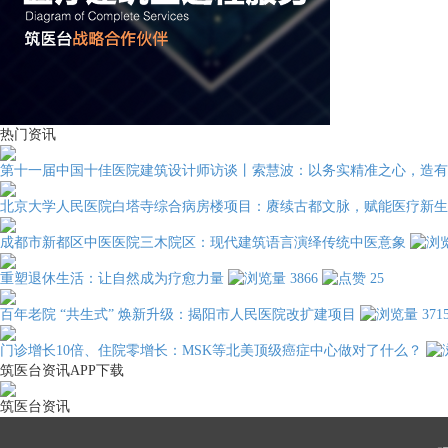
热门资讯
第十一届中国十佳医院建筑设计师访谈丨索慧波：以务实精准之心，造有
北京大学人民医院白塔寺综合病房楼项目：赓续古都文脉，赋能医疗新生
成都市新都区中医医院三木院区：现代建筑语言演绎传统中医意象
重塑退休生活：让自然成为疗愈力量
3866
25
百年老院 “共生式” 焕新升级：揭阳市人民医院改扩建项目
371
门诊增长10倍、住院零增长：MSK等北美顶级癌症中心做对了什么？
筑医台资讯APP下载
筑医台资讯