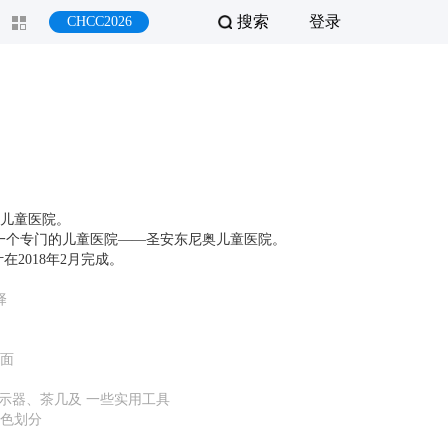
搜索
登录
CHCC2026
儿童医院。
造成一个专门的儿童医院——圣安东尼奥儿童医院。
在2018年2月完成。
择
面
示器、茶几及 一些实用工具
色划分