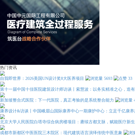
热门资讯
自我即世界：2026美国UN设计奖8大医养项目
5693
33
第十一届中国十佳医院建筑设计师访谈丨索慧波：以务实精准之心，造有
新加坡整合式医院：下一代医院，真正考验的是系统整合能力
康养设计&访谈丨中国峨眉山国际康养中心一期康护中心：立足千亿康养
北京大学人民医院白塔寺综合病房楼项目：赓续古都文脉，赋能医疗新生
成都市新都区中医医院三木院区：现代建筑语言演绎传统中医意象