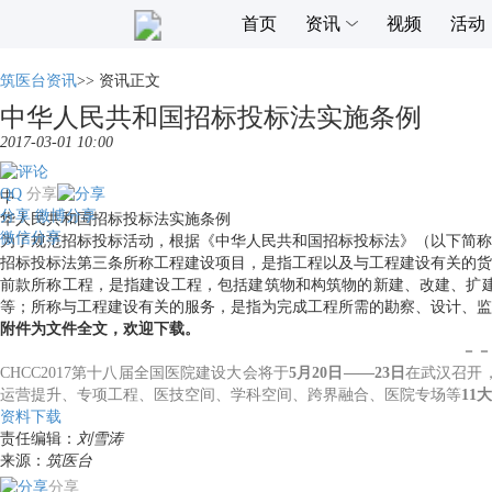
首页
资讯
视频
活动
筑医台资讯
>>
资讯正文
中华人民共和国招标投标法实施条例
2017-03-01 10:00
QQ
分享
中
分享
微博分享
华人民共和国招标投标法实施条例
微信分享
为了规范招标投标活动，根据《中华人民共和国招标投标法》（以下简称
招标投标法第三条所称工程建设项目，是指工程以及与工程建设有关的货
前款所称工程，是指建设工程，包括建筑物和构筑物的新建、改建、扩
等；所称与工程建设有关的服务，是指为完成工程所需的勘察、设计、监
附件为文件全文，欢迎下载。
－－
CHCC2017第十八届全国医院建设大会将于
5月20日——23日
在武汉召开
运营提升、专项工程、医技空间、学科空间、跨界融合、医院专场等
11
资料下载
责任编辑：
刘雪涛
来源：
筑医台
分享