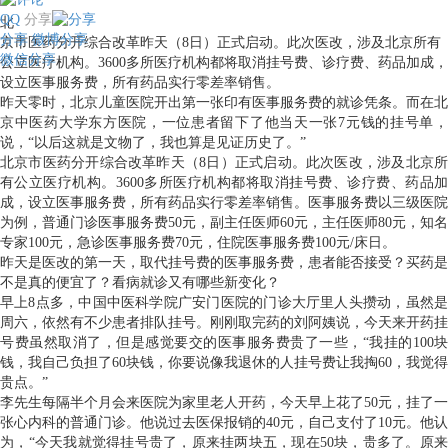
QQ
分享
北
分享
微博分享
京市医药分开综合改革昨天（8日）正式启动。此次医改，涉及北京所有
微信分享
公立医疗机构。3600多所医疗机构都将取消挂号费、诊疗费、药品加成，
设立医事服务费，所有药品实行零差率销售。
昨天零时，北京儿童医院开出第一张印有医事服务费的就诊凭条。而在北
京中医药大学东方医院，一位患者留下了他当天一张7元钱的挂号单，
说，“以后这就是文物了，我也算是见证历史了。”
北京市医药分开综合改革昨天（8日）正式启动。此次医改，涉及北京所
有公立医疗机构。3600多所医疗机构都将取消挂号费、诊疗费、药品加
成，设立医事服务费，所有药品实行零差率销售。医事服务费以三级医院
为例，普通门诊医事服务费50元，副主任医师60元，主任医师80元，知名
专家100元，急诊医事服务费70元，住院医事服务费100元/床日。
昨天是医改的第一天，取代挂号费的医事服务费，患者能否接受？买药是
不是真的便宜了？看病就诊又有哪些新变化？
早上8点多，中国中医科学院广安门医院的门诊大厅里人头攒动，虽然是
周六，依然有不少患者排队挂号。刚刚取完药的刘阿姨说，今天来开药挂
号费虽然取消了，但是感觉要交的医事服务费贵了一些，“我挂的100块
钱，我自己负担了60块钱，你要说像我退休的人挂号费让我掏60，我觉得
贵点。”
李先生每隔半个月会来医院为家里老人开药，今天早上花了50元，挂了一
张心内科的普通门诊。他说过去医保报销的40元，自己支付了10元。他认
为，“今天我就觉得挂号贵了，原来挂两块五，现在50块，贵多了。原来