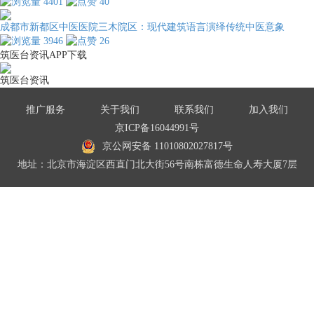
4401
40
成都市新都区中医医院三木院区：现代建筑语言演绎传统中医意象
3946
26
筑医台资讯APP下载
筑医台资讯
推广服务
关于我们
联系我们
加入我们
京ICP备16044991号
京公网安备 11010802027817号
地址：北京市海淀区西直门北大街56号南栋富德生命人寿大厦7层