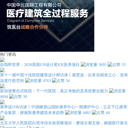
热门资讯
自我即世界：2026美国UN设计奖8大医养项目
5695
33
第十一届中国十佳医院建筑设计师访谈丨索慧波：以务实精准之心，造有
温度疗愈空间
4763
34
新加坡整合式医院：下一代医院，真正考验的是系统整合能力
4694
39
康养设计&访谈丨中国峨眉山国际康养中心一期康护中心：立足千亿康养
产业集群，探索医康养建筑未来趋势
4465
44
北京大学人民医院白塔寺综合病房楼项目：赓续古都文脉，赋能医疗新生