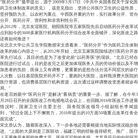
“医药分开”最早提出，源于2009年3月17日《中共中央国务院关于深化医
药卫生体制改革的意见》，该意见指出，坚持公共医疗卫生的公益性质，
坚持预防为主、以农村为重点、中西医并重的方针，实行政事分开、管办
分开、医药分开、营利性和非营利性分开。
从2012年，北京友谊医院、朝阳医院等五家医院先后启动医药分开改革试
点到如今的3600多家医疗机构医药分开综合改革全面铺开，深化医改之路
还将如何推进？
在北京大学公共卫生学院教授宋文质看来，“医药分开”作为医药卫生体制
改革的核心内容之一，从2012年开始，北京五家医院陆续进行医药分开改
革先行试点，其目的也是为了改变此前“以药养医”的现状。“北京已经在
医院进行过试点，目的是改完之后更加体现医务人员的劳动价值以及不增
加患者的负担，医保上又有调整，更重要的是想办法分流不同层次的诊疗
人次数，以往基层医院开药开不了，要跑到大医院，这样既浪费大医院的
医疗资源，也浪费基层医疗机构资源，这次通过这样调整改变患者就诊布
局。”
在老百姓眼中“医药分开”是解决“看病贵”的重要一步。据了解，在今年3
月28日召开的全国医改工作电视电话会议上，在回顾2016年医改工作进展
情况时，国家卫生计生委主任、国务院医改领导小组副组长李斌提
到，“经过全国上下不懈努力，2016年提出的10方面50项重点改革任务全
面完成”。
宋文质认为，随着医改深入，下一步各地还需要根据当地实际情况稳步推
进。“上面的大原则是三医联动，福建三明的经验值得研究、推广，医疗
上不要像原来那样收费太高，医保尽可能的多报，尤其是药品的中间环节