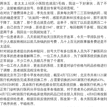
两块五，老太太上社区小医院也就花5毛钱，我这一下好家伙，高了不
少，这挺敏感的这挂号。你要是挂专家号还得贵呢。”
在对比了缴费清单之后，李先生发现，原来每次两千二三百块钱的药，现
在的确是便宜了，“比如同一种药，感冒药原来80没准这会60，那不就等
于降了、实惠了，那个贵点就贵点吧。这单子，报完了以后是花两百二十
多，自己担负了200多，原价是1947，便宜了，每回都两千多呢，我记着
是两千多，我回去一比我就知道了。”
另一位患者表示，几天前就开始关注医药分开改革，今天一早排队挂号，
不少人都反映相比以前几块钱的挂号费，几十上百元的医事服务费还是不
太适应。
针对就诊患者提出的各种疑问，挂号大厅有多位医务人员为不了解医药分
开改革的患者做着解释工作。一位工作人员表示，为了保障系统切换后的
正常就诊，不少工作人员都几乎熬了个通宵。
另一位工作人员表示，更改后的系统，主要是对诊疗价格与药品价格进行
了调整，患者就医流程没有变化。
根据北京市卫计委今早发布的消息，截至4月7日22时，北京市共有1121家
医疗机构报告完成系统切换工作，占需要切换的2605家医疗机构的43%。
4月8日6时前，其余医疗机构也都全部完成系统切换，确保医疗机构上午
正常门诊时执行医药分开综合改革各项政策。对于患者关心的药品方面，
4月7日24时前医疗机构临床使用的药品已经全部入库到位，4月8日将按新
价格提供给患者。根据目前反馈的情况，医改第一天，各大医院基本做到
了秩序井然，平稳有序。