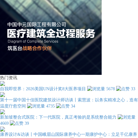
热门资讯
自我即世界：2026美国UN设计奖8大医养项目
5678
33
第十一届中国十佳医院建筑设计师访谈丨索慧波：以务实精准之心，造有
温度疗愈空间
4735
34
新加坡整合式医院：下一代医院，真正考验的是系统整合能力
4669
39
康养设计&访谈丨中国峨眉山国际康养中心一期康护中心：立足千亿康养