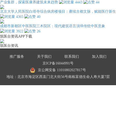
产业集群，探索医康养建筑未来趋势
4443
44
北京大学人民医院白塔寺综合病房楼项目：赓续古都文脉，赋能医疗新生
4365
40
成都市新都区中医医院三木院区：现代建筑语言演绎传统中医意象
3922
26
筑医台资讯APP下载
筑医台资讯
推广服务
关于我们
联系我们
加入我们
京ICP备16044991号
京公网安备 11010802027817号
地址：北京市海淀区西直门北大街56号南栋富德生命人寿大厦7层