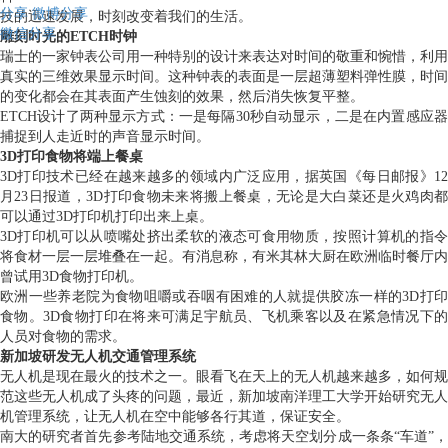
分享
微博分享
技的迅速发展，时刻改变着我们的生活。
微信分享
雕刻时光的ETCH时钟
瑞士的一家钟表公司用一种特别的设计来表达对时间的敬重和惋惜，利用
真实的三维效果显示时间。这种钟表的表面是一层超薄塑料弹性膜，时间
的变化都会在其表面产生蚀刻的效果，然后消失恢复平整。
ETCH设计了两种显示方式：一是每隔30秒自动显示，二是在内置感应器
捕捉到人走近时的声音显示时间。
3D打印食物将端上餐桌
3D打印技术已经在越来越多的领域内广泛应用，据英国《每日邮报》12
月23日报道，3D打印食物未来将搬上餐桌，无论是大白菜还是火鸡肉都
可以通过3D打印机打印出来上桌。
3D打印机可以从喷嘴处挤出柔软的液态可食用物质，按照计算机的指令
将食材一层一层堆叠在一起。有消息称，有米其林大厨在欧洲临时餐厅内
曾试用3D食物打印机。
欧洲一些养老院为食物咀嚼或吞咽有困难的人就提供胶冻一样的3D打印
食物。3D食物打印在将来可满足宇航员、飞机乘客以及在紧急情况下的
人员对食物的需求。
新加坡研发无人机交通管理系统
无人机是现在最火的技术之一。眼看飞在天上的无人机越来越多，如何规
范这些无人机成了头疼的问题，最近，新加坡南洋理工大学开始研究无人
机管理系统，让无人机在空中能够各行其道，保证安全。
南大的研究者首先参考陆地交通系统，考虑将天空划分成一条条“车道”，