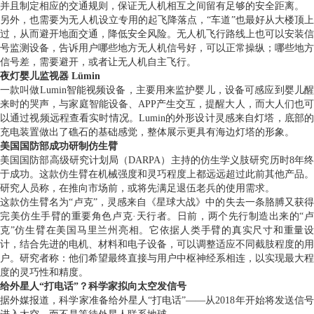
并且制定相应的交通规则，保证无人机相互之间留有足够的安全距离。
另外，也需要为无人机设立专用的起飞降落点，“车道”也最好从大楼顶上
过，从而避开地面交通，降低安全风险。无人机飞行路线上也可以安装信
号监测设备，告诉用户哪些地方无人机信号好，可以正常操纵；哪些地方
信号差，需要避开，或者让无人机自主飞行。
夜灯婴儿监视器 Lümin
一款叫做Lumin智能视频设备，主要用来监护婴儿，设备可感应到婴儿醒
来时的哭声，与家庭智能设备、APP产生交互，提醒大人，而大人们也可
以通过视频远程查看实时情况。Lumin的外形设计灵感来自灯塔，底部的
充电装置做出了礁石的基础感觉，整体展示更具有海边灯塔的形象。
美国国防部成功研制仿生臂
美国国防部高级研究计划局（DARPA）主持的仿生学义肢研究历时8年终
于成功。这款仿生臂在机械强度和灵巧程度上都远远超过此前其他产品。
研究人员称，在推向市场前，或将先满足退伍老兵的使用需求。
这款仿生臂名为“卢克”，灵感来自《星球大战》中的失去一条胳膊又获得
完美仿生手臂的重要角色卢克·天行者。日前，两个先行制造出来的“卢
克”仿生臂在美国马里兰州亮相。它依据人类手臂的真实尺寸和重量设
计，结合先进的电机、材料和电子设备，可以调整适应不同截肢程度的用
户。研究者称：他们希望最终直接与用户中枢神经系相连，以实现最大程
度的灵巧性和精度。
给外星人“打电话”？科学家拟向太空发信号
据外媒报道，科学家准备给外星人“打电话”——从2018年开始将发送信号