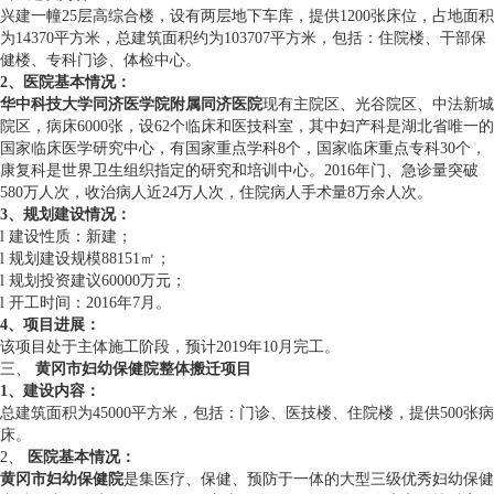
兴建一幢25层高综合楼，设有两层地下车库，提供1200张床位，占地面积
为14370平方米，总建筑面积约为103707平方米，包括：住院楼、干部保
健楼、专科门诊、体检中心。
2
、
医院基本情况
：
华中科技大学同济医学院附属同济医院
现有主院区、光谷院区、中法新城
院区，病床6000张，设62个临床和医技科室，其中妇产科是湖北省唯一的
国家临床医学研究中心，有国家重点学科8个，国家临床重点专科30个，
康复科是世界卫生组织指定的研究和培训中心。2016年门、急诊量突破
580万人次，收治病人近24万人次，住院病人手术量8万余人次。
3、规划建设情况：
l 建设性质：新建；
l 规划建设规模88151㎡；
l 规划投资建议60000万元；
l 开工时间：2016年7月。
4、
项目进展
：
该项目处于主体施工阶段，预计2019年10月完工。
三、
黄冈市妇幼保健院整体搬迁项目
1、
建设内容：
总建筑面积为45000平方米，包括：门诊、医技楼、住院楼，提供500张病
床。
2、
医院基本情况
：
黄冈市妇幼保健院
是集医疗、保健、预防于一体的大型三级优秀妇幼保健