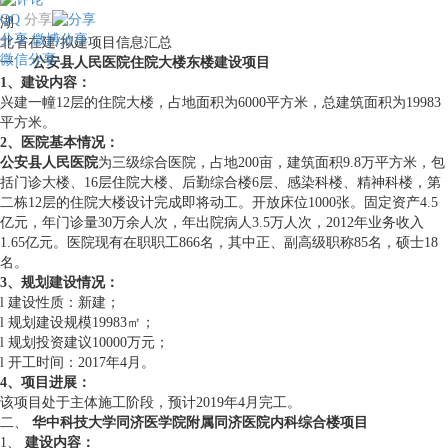
QQ
分享
湖
分享
微博分享
北省在建/拟建项目信息汇总
微信分享
一、
公安县人民医院住院大楼东楼建设项目
1、
建设内容：
兴建一幢12层的住院大楼，占地面积为6000平方米，总建筑面积为19983
平方米。
2
、
医院基本情况
：
公安县人民医院
为三级综合医院，占地200亩，建筑面积9.8万平方米，包
括门诊大楼、16层住院大楼、后勤综合楼6层、感染科楼、精神科楼，第
二栋12层的住院大楼设计完成即将动工。开放床位1000张。固定资产4.5
亿元，年门诊量30万余人次，年出院病人3.5万人次，2012年业务收入
1.65亿元。医院现有在职职工866名，其中正、副高级职称85名，硕士18
名。
3、规划建设情况：
l 建设性质：新建；
l 规划建设规模19983㎡；
l 规划投资建议10000万元；
l 开工时间：2017年4月。
4、
项目进展
：
该项目处于主体施工阶段，预计2019年4月完工。
二、
华中科技大学同济医学院附属同济医院内科综合楼项目
1、
建设内容：