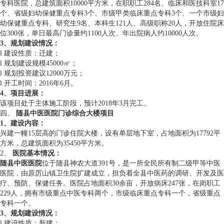
专科医院，总建筑面积10000平方米，在职职工284名、临床和医技科室17
个、省级妇幼保健重点专科3个、市级甲类临床重点专科3个、一个市级妇
幼保健重点专科、研究生9名、本科生121人、高级职称20人，开放住院床
位300张，单日最高门诊量约1100人次、年出院病人约10000人次。
3、规划建设情况：
l 建设性质：迁建；
l 规划建设规模45000㎡；
l 规划投资建议12000万元；
l 开工时间：2016年6月。
4、
项目进展
：
该项目处于主体施工阶段，预计2018年3月完工。
四、
随县中医医院门诊综合大楼项目
1、
建设内容：
兴建一幢15层高的门诊住院大楼，设有单层地下室，占地面积为17792平
方米，总建筑面积为35450平方米。
2、
医院基本情况
：
随县中医医院
位于随县神农大道391号，是一所全民所有制二级甲等中医
医院，由原厉山镇卫生院扩建成立，担负着全县中医药的调研、开发及医
疗、预防、保健任务。医院占地面积30余亩，开放病床247张，在岗职工
229人，拥有市级重点中医专科两个，市级临床重点专科一个，省级重点
专科一个。
3、规划建设情况：
l 建设性质：新建；