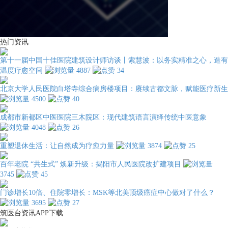
热门资讯
第十一届中国十佳医院建筑设计师访谈丨索慧波：以务实精准之心，造有
温度疗愈空间
4887
34
北京大学人民医院白塔寺综合病房楼项目：赓续古都文脉，赋能医疗新生
4500
40
成都市新都区中医医院三木院区：现代建筑语言演绎传统中医意象
4048
26
重塑退休生活：让自然成为疗愈力量
3874
25
百年老院 “共生式” 焕新升级：揭阳市人民医院改扩建项目
3745
45
门诊增长10倍、住院零增长：MSK等北美顶级癌症中心做对了什么？
3695
27
筑医台资讯APP下载