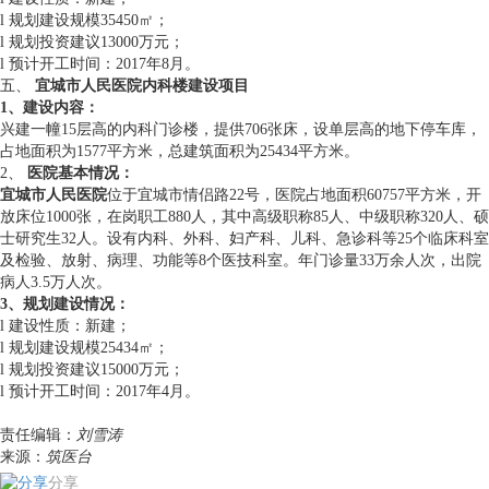
l 规划建设规模35450㎡；
l 规划投资建议13000万元；
l 预计开工时间：2017年8月。
五、
宜城市人民医院内科楼建设项目
1、
建设内容：
兴建一幢15层高的内科门诊楼，提供706张床，设单层高的地下停车库，
占地面积为1577平方米，总建筑面积为25434平方米。
2、
医院基本情况
：
宜城市人民医院
位于宜城市情侣路22号，医院占地面积60757平方米，开
放床位1000张，在岗职工880人，其中高级职称85人、中级职称320人、硕
士研究生32人。设有内科、外科、妇产科、儿科、急诊科等25个临床科室
及检验、放射、病理、功能等8个医技科室。年门诊量33万余人次，出院
病人3.5万人次。
3、规划建设情况：
l 建设性质：新建；
l 规划建设规模25434㎡；
l 规划投资建议15000万元；
l 预计开工时间：2017年4月。
责任编辑：
刘雪涛
来源：
筑医台
分享