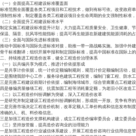
（一）全面提高工程建设标准覆盖面
标准范围全面覆盖各类工程项目和工程技术，做到有标可依。改变政府单
强制性标准，制定覆盖各类工程建设项目全生命周期的全文强制性标准，
（二）全面提升工程建设标准水平
制定实施工程建设标准提升计划，大力提高工程质量安全、卫生健康、节
保温、隔音、抗风等性能指标；提高可再生能源在新建建筑能源消耗的占
（三）全面与国际先进标准接轨
推动中国标准与国际先进标准对接，助推一带一路战略实施。加强中外建
骨干标准翻译；组织开展申报和制定国际标准，提高中国标准在国际上的
二、持续推进工程造价改革，健全工程造价治理体系
（一）以共编共享为模式，推进计价依据形成
一是共享计价依据，统一计价定额编制规则，规范计价定额编制活动，提
二是围绕我部中心工作，服务绿色建筑工程投资，编制门窗工程、防水工
三是完善工程建设前期计价依据，编制海绵城市、综合管廊重点工程建设
四是修编房屋修缮工程、抗震加固工程等消耗量定额，为老旧小区改造工
（二）以工程造价纠纷调解为突破，深入工程造价改革
一是研究并制定建设工程造价纠纷调解机制，形成统一开放、竞争有序的
二是完善市场决定工程造价机制，改革定额人工单价构成和信息发布制度
准确的人、机、料价格信息。
三是加强工程造价支撑机构建设，成立工程造价编审委员会，建立委员会
（三）坚持放管服，提高造价咨询业的治理能力
一是加强工程造价行业诚信体系建设，开展工程造价咨询行业信用信息管