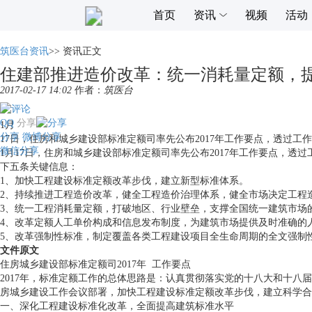
首页
资讯
视频
活动
筑医台资讯
>>
资讯正文
住建部推进造价改革：统一消耗量定额，
2017-02-17 14:02
作者：
筑医台
QQ
分享
1月
分享
微博分享
17日，住房和城乡建设部标准定额司率先公布2017年工作要点，透过
微信分享
1月17日，住房和城乡建设部标准定额司率先公布2017年工作要点，
下五条关键信息：
1、加快工程建设标准定额改革步伐，建立新型标准体系。
2、持续推进工程造价改革，健全工程造价治理体系，健全市场决定工程
3、统一工程消耗量定额，打破地区、行业壁垒，支撑全国统一建筑市场
4、改革定额人工单价构成和信息发布制度，为建筑市场提供及时准确的
5、改革强制性标准，制定覆盖各类工程建设项目全生命周期的全文强制
文件原文
住房城乡建设部标准定额司2017年 工作要点
2017年，标准定额工作的总体思路是：认真贯彻落实党的十八大和十
房城乡建设工作会议部署，加快工程建设标准定额改革步伐，建立科学合
一、深化工程建设标准化改革，全面提高建筑标准水平