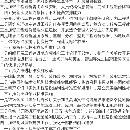
二是加强市场监管，抓好投诉等重点环节，开展监督检查。
三是加强工程造价咨询企业资质、人员资格信息管理，完成工程造价咨询
（四）完善预测预判指标，不断提高支撑能力
一是开展古代工程造价管理、工程造价咨询国际化战略等研究，为工程造
二是研究合理确定建设工程造价各项费用的构成及计算方法，服务工程建
三是加强工程造价管理队伍建设，开展造价管理人员专业知识培训。
四是建设工程造价监测系统，整理、分析、监测工程造价数据，为建设各
三、强化标准实施，切实树立工程建设标准权威性
（一）积极开展标准宣传和推广活动
一是组织开展工程建设地方标准化工作管理干部培训，指导有关单位开展
二是继续推进标准“走出去”，重点开展与英国、德国等先进国家建筑标
目的使用提供指导。
（二）深入推进标准实施改革
一是编制建筑门窗、防水、装饰装修、海绵城市、垃圾处理、装配式建筑
二是借鉴国外技术法规和技术标准实践经验，将政府标准强制性与团体标
三是研究修订《实施工程建设强制性标准监督规定》，建立完善强制性标
（三）推动重点领域标准实施
一是继续落实《国务院办公厅关于加快高速宽带网络建设推进网络提速降费
二是继续组织开展高性能混凝土推广应用、高强钢筋集中加工配送推广应
三是落实《无障碍环境建设“十三五”实施方案》，组织编制《无障碍设
四是指导的建筑工程检验检测认证机构工作，支持中国工程建设检验检测
四、加强党风廉政建设工作，强化干部队伍能力建设
（一）落实全面从严治党主体责任和监督责任