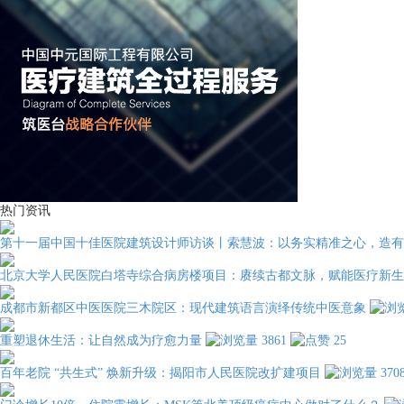
热门资讯
第十一届中国十佳医院建筑设计师访谈丨索慧波：以务实精准之心，造有
北京大学人民医院白塔寺综合病房楼项目：赓续古都文脉，赋能医疗新生
成都市新都区中医医院三木院区：现代建筑语言演绎传统中医意象
重塑退休生活：让自然成为疗愈力量
3861
25
百年老院 “共生式” 焕新升级：揭阳市人民医院改扩建项目
370