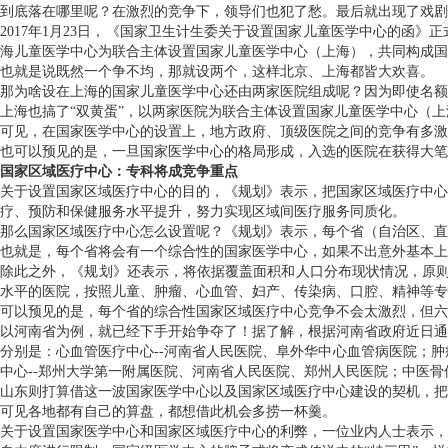
到底落在哪里呢？在激烈的竞争下，领导们也犯了愁。最后就出现了戏剧
2017年1月23日，《国家卫生计生委关于设置国家儿童医学中心的函
海儿童医学中心为联合主体设置国家儿童医学中心（上海），共同构成国
也就是说既然一个争不均，那就设两个，这样北京、上海都皆大欢喜。
那为啥设在上海的国家儿童医学中心还由两家医院组成呢？因为即使名额
上海也搞了“双黄蛋”，以两家医院为联合主体设置国家儿童医学中心（上
可见，在国家医学中心的设置上，地方政府、顶级医院之间的竞争有多激
也可以预见的是，一旦国家医学中心的格局形成，入选的医院在获得大笔
国家区域医疗中心：专科将成竞争重点
关于设置国家区域医疗中心的目的，《规划》表示，把国家区域医疗中心
疗、预防和保健服务水平提升，努力实现区域间医疗服务同质化。
那么国家区域医疗中心怎么设置呢？《规划》表示，每个省（自治区、直
也就是，每个省将会有一个综合性的国家医学中心，如果不出意外基本上
除此之外，《规划》还表示，将依据覆盖面积和人口分布现状情况，原则
水平的医院，按照儿童、肿瘤、心血管、妇产、传染病、口腔、精神等专
可以预见的是，每个省的综合性国家区域医疗中心竞争不会太激烈，但六
以河南省为例，就已经下手开始争夺了！据了解，根据河南省政府近日通
分别是：心血管医疗中心--河南省人民医院、阜外华中心血管病医院；肿
中心--郑州大学第一附属医院、河南省人民医院、郑州人民医院；中医骨
山东则打算借这一波国家医学中心以及国家区域医疗中心建设的契机，
可见各地都有自己的算盘，都想借此机会多捞一杯羹。
关于设置国家医学中心和国家区域医疗中心的利弊，一位业内人士表示，