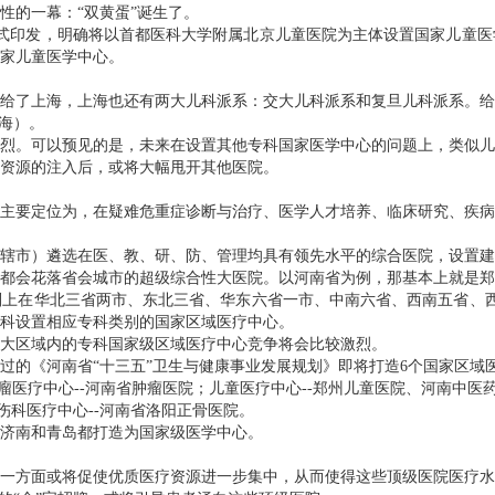
性的一幕：“双黄蛋”诞生了。
》正式印发，明确将以首都医科大学附属北京儿童医院为主体设置国家儿童
家儿童医学中心。
给了上海，上海也还有两大儿科派系：交大儿科派系和复旦儿科派系。给
海）。
烈。可以预见的是，未来在设置其他专科国家医学中心的问题上，类似儿
资源的注入后，或将大幅甩开其他医院。
主要定位为，在疑难危重症诊断与治疗、医学人才培养、临床研究、疾病
辖市）遴选在医、教、研、防、管理均具有领先水平的综合医院，设置建
都会花落省会城市的超级综合性大医院。以河南省为例，那基本上就是郑
上在华北三省两市、东北三省、华东六省一市、中南六省、西南五省、西
科设置相应专科类别的国家区域医疗中心。
大区域内的专科国家级区域医疗中心竞争将会比较激烈。
过的《河南省“十三五”卫生与健康事业发展规划》即将打造6个国家区域
瘤医疗中心--河南省肿瘤医院；儿童医疗中心--郑州儿童医院、河南中医
伤科医疗中心--河南省洛阳正骨医院。
把济南和青岛都打造为国家级医学中心。
一方面或将促使优质医疗资源进一步集中，从而使得这些顶级医院医疗水