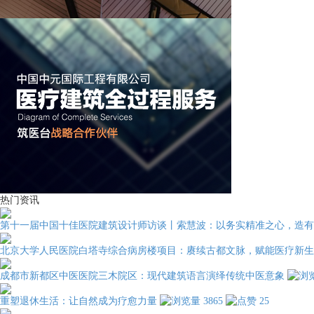
热门资讯
第十一届中国十佳医院建筑设计师访谈丨索慧波：以务实精准之心，造有
北京大学人民医院白塔寺综合病房楼项目：赓续古都文脉，赋能医疗新生
成都市新都区中医医院三木院区：现代建筑语言演绎传统中医意象
重塑退休生活：让自然成为疗愈力量
3865
25