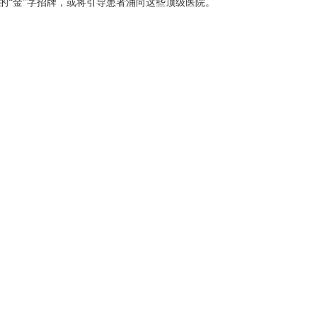
的“金”字招牌，或将引导患者涌向这些顶级医院。