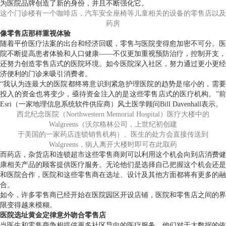
为医院品牌创造了新的身份，并且不断强化它。
这个门诊楼有一个咖啡店，汽车安全座椅等儿童相关的设备的零售店以及
药房
像零售店那样重视体验
随着平价医疗法案的出台和经济回暖，零售与医院变得愈加密不可分。医
院不断提高患者体验和人口健康——不仅更加重视预防治疗，控制开支，
还努力创造零售店式的医院环境。如今医院深入社区，努力通过更小更经
济便利的门诊来吸引消费者。
“我认为连最大的医院都终将意识到紧急护理医院的趋势是缩小的，需要
投入的资金也将变少，亟待资金注入的是这些零售店式的医疗机构。”前
Esri（一家地理信息系统软件供应商）风土医学顾问Bill Davenhall表示。
西北纪念医院（Northwestern Memorial Hospital）医疗大楼中的
Walgreens（沃尔格林公司，上世纪初创建
于美国的一家药店连锁销售机构）。医生的处方会直接传送到
Walgreens，病人离开大楼时即可在此取药
而药店，杂货店和连锁超市这些零售商则可以利用这个机会向到店消费健
康相关产品的顾客提供医疗服务。无论他们是选择自己把握这个机会还是
和医院合作，医院和这些零售商在选址、设计及其他方面都将有更多的融
合。
如今，许多零售商已经开始在医院园区开设店铺，医院和零售店之间的界
限变得越来模糊。
医院选址黄金定律意外吻合零售店
当医生和零售商争相提供更多社区导向的医疗服务，他们对于大数据的依