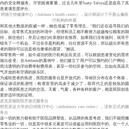
内的安全网服务。尽管困难重重，过去几年里Saaty-Tafoya还是提高了其
患者满意度评分。
阿德兰特健康中心（Adelante’s health center），设计师设计了不那么像医
疗机构的外观
和其他大数据的权威一样，她也借鉴了零售理念。“我们还在追寻我们的
目标。在零售式友好的环境中，经理和员工都不断努力超越每位顾客的期
待，留住他们，并且让他们向亲朋好友推荐。如果我们没有做到，就等于
错失了一个机会。不过在非盈利机构，往往资源不充分，所以超出所有患
者的期待可以说是相当奢侈的愿望。”她说。
和零售商一样，如今成功的医疗机构反应灵活，可以根据患者变化的需求
做出改变。在Adelante的案例中，他们建立了用户可以预约的门户网站，
简洁透明的浮动费率制费用表，甚至一些社区参与的空间，比如在高温天
气开放的有空调的娱乐区。
为减轻患者的焦虑，医院的服务台是开放式的，等候区分布在各个角落，
保证谈话的私密性；检查室里的高桌子减少了，取而代之的是较低的圆
桌，增进医患之间的交流。天窗，气窗，各种各样的窗户，都是医院创造
更舒适环境的证明。
皮克灵顿医院开放式服务台
明尼苏达大学的日间医疗中心（ambulatory care center），没有正式的服
务台
这一切的努力都有助于医院品牌塑造。从品牌的角度考虑，我们不能照搬
零售业的一切，但是其中很多元素是可以借鉴运用到医院中的。在一个人