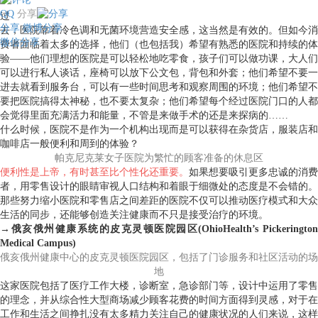
QQ
分享
过
分享
微博分享
去，医院靠着冷色调和无菌环境营造安全感，这当然是有效的。但如今消
微信分享
费者面临着太多的选择，他们（也包括我）希望有熟悉的医院和持续的体
验——他们理想的医院是可以轻松地吃零食，孩子们可以做功课，大人们
可以进行私人谈话，座椅可以放下公文包，背包和外套；他们希望不要一
进去就看到服务台，可以有一些时间思考和观察周围的环境；他们希望不
要把医院搞得太神秘，也不要太复杂；他们希望每个经过医院门口的人都
会觉得里面充满活力和能量，不管是来做手术的还是来探病的……
什么时候，医院不是作为一个机构出现而是可以获得在杂货店，服装店和
咖啡店一般便利和周到的体验？
帕克尼克莱女子医院为繁忙的顾客准备的休息区
便利性是上帝，有时甚至比个性化还重要。
如果想要吸引更多忠诚的消费
者，用零售设计的眼睛审视人口结构和着眼于细微处的态度是不会错的。
那些努力缩小医院和零售店之间差距的医院不仅可以推动医疗模式和大众
生活的同步，还能够创造关注健康而不只是接受治疗的环境。
→俄亥俄州健康系统的皮克灵顿医院园区(OhioHealth’s Pickerington
Medical Campus)
俄亥俄州健康中心的皮克灵顿医院园区，包括了门诊服务和社区活动的场
地
这家医院包括了医疗工作大楼，诊断室，急诊部门等，设计中运用了零售
的理念，并从综合性大型商场减少顾客花费的时间方面得到灵感，对于在
工作和生活之间挣扎没有太多精力关注自己的健康状况的人们来说，这样