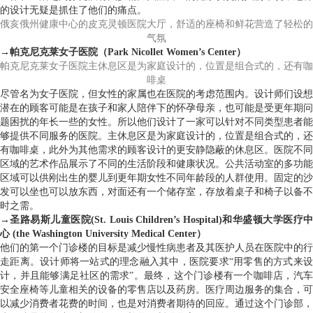
的设计无疑是抓住了他们的痛点。
俄亥俄州健康中心的皮克灵顿医院大厅，舒适的座椅和鲜花营造了轻松的
气氛
→帕克尼克莱女子医院（Park Nicollet Women’s Center）
帕克尼克莱女子医院主休息区是为家庭设计的，位置是组合式的，还有咖
啡桌
尽管名为女子医院，但女性的家属也在医院的考虑范围内。设计师们设想
潜在的顾客可能是在孩子和家人陪伴下的怀孕母亲，也可能是受更年期问
题困扰的年长一些的女性。所以他们设计了一家可以针对不同类型患者能
够提供不同服务的医院。主休息区是为家庭设计的，位置是组合式的，还
有咖啡桌，此外为其他需求的顾客设计的更安静隐蔽的休息区。医院不同
区域的艺术作品展示了不同的生活阶段和健康状况。公共活动室的多功能
区域可以供刚出生的婴儿到更年期女性不同年龄段的人群使用。固定的沙
发可以坐也可以放东西，对面还有一个储存室，存放着桌子和椅子以备不
时之需。
→圣路易斯儿童医院(St. Louis Children’s Hospital)和华盛顿大学医疗中
心 (the Washington University Medical Center）
他们的第一个门诊楼的目标是减少慢性病患者及其医护人员在医院中的行
走距离。设计师将一站式的理念融入其中，医院要求“用零售的方式来设
计，并且能够满足社区的需求”。最终，这个门诊楼有一个咖啡店，汽车
安全座椅等儿童相关的设备的零售店以及药房。医疗周边服务的集合，可
以减少消费者花费的时间，也是对消费者期待的回应。通过这个门诊部，