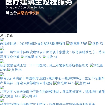
热门资讯
自我即世界：2026美国UN设计奖8大医养项目
5705
33
第十一届中国十佳医院建筑设计师访谈丨索慧波：以务实精准之心，造有
温度疗愈空间
4772
34
新加坡整合式医院：下一代医院，真正考验的是系统整合能力
4698
39
康养设计&访谈丨中国峨眉山国际康养中心一期康护中心：立足千亿康养
产业集群，探索医康养建筑未来趋势
4473
44
北京大学人民医院白塔寺综合病房楼项目：赓续古都文脉，赋能医疗新生
4406
40
成都市新都区中医医院三木院区：现代建筑语言演绎传统中医意象