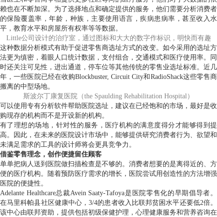
赖也在不断加深。为了选择地点和确定提供的服务，他们需要分析消费者
的保险覆盖率，年龄，种族，主要使用语言，疾病患病率，甚至收入水
平，教育水平和房屋所有权率等等数据。
Little公司设计的治疗室，通过图标和大大的数字作标识，明快而有趣
这种数据分析模式有助于促进零售商选址方式的改变。如今采用的选址方
法更为缜密，着眼人口统计数据，支付组合，交通模式和医疗使用率。同
时还关注可见性，进出通道，停车位等其他传统的零售业选址标准。近几
年，一些医院已经在收购Blockbuster, Circuit City和RadioShack这些零售商
搬离的中型场地。
斯波尔丁康复医院（the Spaulding Rehabilitation Hospital）
可以使用专有分析软件帮助医院选址，建议在已经饱和的市场，最好是收
购现存的机构而不是开设新的机构。
有了理想的场地，针对性的服务，医疗机构的满意度得分才能够得到提
高。因此，在未来的医院设计市场中，能够提供研究消费者行为、欲望和
未满足需求的工具的设计师将会更具竞争力。
借鉴零售理念，创作便捷留住顾客
单单把病人送到医院做扫描检查是不够的。消费者想要的是离得近的、方
便的医疗机构。随着预防医疗需求的增长，医院尝试用创造性的方法增强
医院的便捷性。
Adelante Healthcare总裁Avein Saaty-Tafoya是医院零售化的早期倡导者。
在马里科帕县社区健康中心，3/4的患者收入比联邦贫困水平还要低2倍。
该中心由联邦资助，提供包括初级保健护理，心理健康服务和营养咨询在