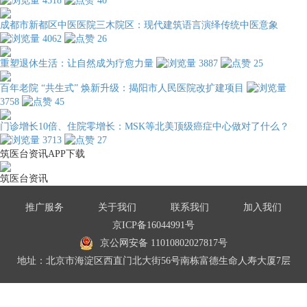
4518
40
成都市新都区中医医院三木院区：现代建筑语言演绎传统中医意象
4062
26
重塑退休生活：让自然成为疗愈力量
3887
25
百年老院 “共生式” 焕新升级：揭阳市人民医院改扩建项目
3758
45
门诊增长10倍、住院零增长：MSK等北美顶级癌症中心做对了什么？
3713
27
筑医台资讯APP下载
筑医台资讯
推广服务
关于我们
联系我们
加入我们
京ICP备16044991号
京公网安备 11010802027817号
地址：北京市海淀区西直门北大街56号南栋富德生命人寿大厦7层