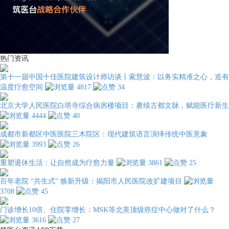
热门资讯
第十一届中国十佳医院建筑设计师访谈丨索慧波：以务实精准之心，造有
温度疗愈空间
4817
34
北京大学人民医院白塔寺综合病房楼项目：赓续古都文脉，赋能医疗新生
4444
40
成都市新都区中医医院三木院区：现代建筑语言演绎传统中医意象
3993
26
重塑退休生活：让自然成为疗愈力量
3861
25
百年老院 “共生式” 焕新升级：揭阳市人民医院改扩建项目
3708
45
门诊增长10倍、住院零增长：MSK等北美顶级癌症中心做对了什么？
3616
27