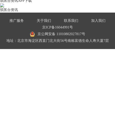
筑医台资讯APP下载
筑医台资讯
推广服务
关于我们
联系我们
加入我们
京ICP备16044991号
京公网安备 11010802027817号
地址：北京市海淀区西直门北大街56号南栋富德生命人寿大厦7层