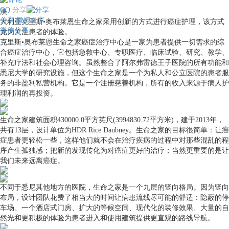
QQ
分享
澳
分享
微博分享
大利亚克里斯•奥布莱恩生命之家采用创新的方式进行癌症护理，该方式
微信分享
尤为关注患者的体验。
克里斯•奥布莱恩生命之家癌症治疗中心是一家为患者提供一切需求的综
合癌症治疗中心，它包括急救中心、专职医疗、临床试验、研究、教学、
补充疗法和社会心理咨询。虽然整合了阿尔弗雷德王子医院的所有功能和
悉尼大学的研究设施，但这个生命之家是一个为私人和公立医院的患者服
务的非盈利私营机构。它是一个注册慈善机构，所有的收入来源于病人护
理利润的再投资。
生命之家建筑面积430000.0平方英尺(3994830.72平方米)，建于2013年，
共有13层，设计单位为HDR Rice Daubney。生命之家的目标很简单：让癌
症患者更轻松一些，这样他们就不会在治疗疾病的过程中对那些混乱的程
序产生孤独感；把新的发现传化为对癌症更好的治疗；当然更重要的是让
我们未来远离癌症。
不同于悉尼其他地方的医院，生命之家是一个九层的竖向格局。因为竖向
布局，设计团队花费了相当大的时间让病患流线尽可能的舒适：隐蔽的停
车场、一个酒店式门房、扩大的等候空间、现代化的装修效果、大量的自
然光和更积极的体验为患者进入和使用建筑提供更直观的路线导航。