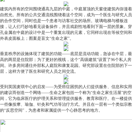
建筑内所有的空间围绕通高九层的中庭，中庭屋顶的天窗使建筑内弥漫着
自然光。所有的公共交通流线围绕着这个空间，成为一个医生与研究人员
的合作空间，同时也是一个患者与访客社交的场所。玻璃电梯与楼板连
接，让人们巧妙地看见设备操作，并且戏剧性地看到下面一层的景象。穿
孔金属在中庭的设计中是一个重复出现的元素，它同样出现在等候空间和
外表皮面板上；图案是盲文“生命之家”。
垂直秩序的设施体现了建筑的功能——底层是流动功能，急诊在中层，最
高的两层是住院部；为了更好的视线，这个“高级建筑”设置了96个私人房
间。许多房间通往外部私人庭院和康复花园。研究部设置在住院部的下一
层，这样方便了医生和研究人员之间交流。
受到英国麦琪中心的启发——为受癌症困扰的人们提供服务、信息和实用
的建议而创造一个网络——生命之家包括一个称为“生命之家生活屋”的空
间，它为临床医疗的护理关系和管理提供服务、教育和医疗。在一楼提供
一些像按摩、瑜伽、针灸和气功等治疗方式。并且在一层有一个类似宗教
的“反思空间”，为患者和家属提供一个心静思考的地方。