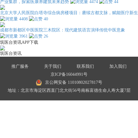
产业集群，探索医康养建筑未来趋势
4474
44
北京大学人民医院白塔寺综合病房楼项目：赓续古都文脉，赋能医疗新生
4408
40
成都市新都区中医医院三木院区：现代建筑语言演绎传统中医意象
3961
26
筑医台资讯APP下载
筑医台资讯
推广服务
关于我们
联系我们
加入我们
京ICP备16044991号
京公网安备 11010802027817号
地址：北京市海淀区西直门北大街56号南栋富德生命人寿大厦7层