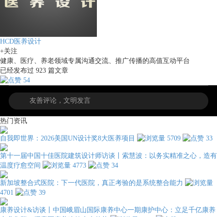
HCD医养设计
+关注
健康、医疗、养老领域专属沟通交流、推广传播的高值互动平台
已经发布过
923
篇文章
54
热门资讯
自我即世界：2026美国UN设计奖8大医养项目
5709
33
第十一届中国十佳医院建筑设计师访谈丨索慧波：以务实精准之心，造有
温度疗愈空间
4773
34
新加坡整合式医院：下一代医院，真正考验的是系统整合能力
4701
39
康养设计&访谈丨中国峨眉山国际康养中心一期康护中心：立足千亿康养