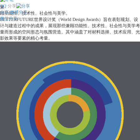
QQ
分享
兼
分享
微博分享
顾功能性、技术性、社会性与美学。
微信分享
BETTERFUTURE世界设计奖（World Design Awards）旨在表彰规划、设
计与建造过程中的成果，展现那些兼顾功能性、技术性、社会性与美学考
量而形成的空间形态与氛围营造。其中涵盖了对材料选择、技术应用、光
影效果等要素的精心考量。